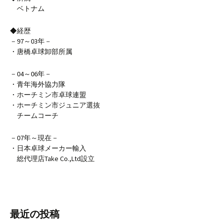
ベトナム
◆経歴
－97～03年－
・唐橋卓球卸部所属
－04～06年－
・青年海外協力隊
・ホーチミン市卓球連盟
・ホーチミン市ジュニア選抜
チームコーチ
－07年～現在－
・日本卓球メーカー輸入
総代理店Take Co.,Ltd設立
最近の投稿