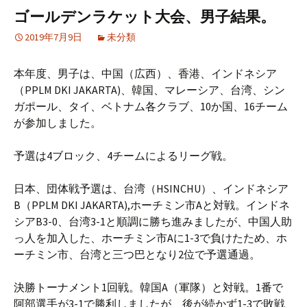
ゴールデンラケット大会、男子結果。
2019年7月9日
未分類
本年度、男子は、中国（広西）、香港、インドネシア
（PPLM DKI JAKARTA)、韓国、マレーシア、台湾、シン
ガポール、タイ、ベトナム各クラブ、10か国、16チーム
が参加しました。
予選は4ブロック、4チームによるリーグ戦。
日本、団体戦予選は、台湾（HSINCHU）、インドネシア
B（PPLM DKI JAKARTA),ホーチミン市Aと対戦。インドネ
シアB3-0、台湾3-1と順調に勝ち進みましたが、中国人助
っ人を加入した、ホーチミン市Aに1-3で負けたため、ホ
ーチミン市、台湾と三つ巴となり2位で予選通過。
決勝トーナメント1回戦。韓国A（軍隊）と対戦。1番で
阿部選手が3-1で勝利しましたが、後が続かず1-3で敗戦