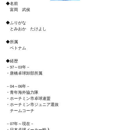
◆名前
富岡 武侯
◆ふりがな
とみおか たけよし
◆所属
ベトナム
◆経歴
－97～03年－
・唐橋卓球卸部所属
－04～06年－
・青年海外協力隊
・ホーチミン市卓球連盟
・ホーチミン市ジュニア選抜
チームコーチ
－07年～現在－
・日本卓球メーカー輸入