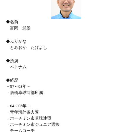
◆名前
富岡 武侯
◆ふりがな
とみおか たけよし
◆所属
ベトナム
◆経歴
－97～03年－
・唐橋卓球卸部所属
－04～06年－
・青年海外協力隊
・ホーチミン市卓球連盟
・ホーチミン市ジュニア選抜
チームコーチ