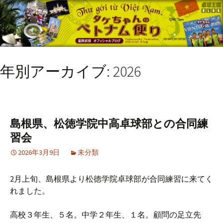
年別アーカイブ: 2026
島根県、松徳学院中高卓球部との合同練
習会
2026年3月9日
未分類
2月上旬、島根県より松徳学院卓球部が合同練習に来てく
れました。
高校３年生、５名。中学２年生、１名。顧問の足立先