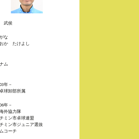
 武侯
がな
おか たけよし
ナム
03年－
卓球卸部所属
06年－
海外協力隊
チミン市卓球連盟
チミン市ジュニア選抜
ムコーチ