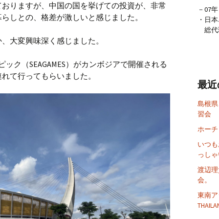
ておりますが、中国の国を挙げての投資が、非常
－07
暮らしとの、格差が激しいと感じました。
・日本
総代理店
か、大変興味深く感じました。
ピック（SEAGAMES）がカンボジアで開催される
連れて行ってもらいました。
最近
島根県
習会
ホーチ
いつも
っしゃ
渡辺理
会。
東南アジ
THAILA