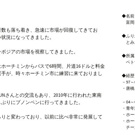
◆名前
富岡
者数も落ち着き、急速に市場が回復してきてお
◆ふり
い状況になってきました。
とみ
ンボジアの市場を視察してきました。
◆所属
ベト
ホーチミンからバスで6時間、片道16ドルと料金
選手が、時々ホーチミン市に練習に来ておりまし
◆経歴
－97～
・唐橋
Nさんとの交流もあり、2010年に行われた東南
しぶりにプノンペンに行ってきました。
－04～
・青年
・ホー
らりと変わっており、以前に比べ非常に発展して
・ホー
チー