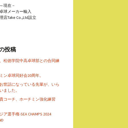
年～現在－
卓球メーカー輸入
Take Co.,Ltd設立
の投稿
、松徳学院中高卓球部との合同練
ミン卓球同好会20周年。
お世話になっている先輩が、いら
いました。
貴コーチ、ホーチミン強化練習
ア選手権-SEA CHAMPS 2024
ND