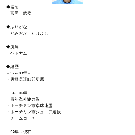
◆名前
富岡 武侯
◆ふりがな
とみおか たけよし
◆所属
ベトナム
◆経歴
－97～03年－
・唐橋卓球卸部所属
－04～06年－
・青年海外協力隊
・ホーチミン市卓球連盟
・ホーチミン市ジュニア選抜
チームコーチ
－07年～現在－