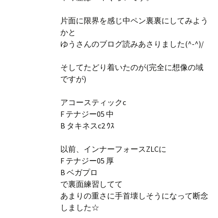
片面に限界を感じ中ペン裏裏にしてみよう
かと
ゆうさんのブログ読みあさりました(^-^)/
そしてたどり着いたのが(完全に想像の域
ですが)
アコースティックc
F テナジー05 中
B タキネスc2 ｳｽ
以前、インナーフォースZLCに
F テナジー05 厚
B ベガプロ
で裏面練習してて
あまりの重さに手首壊しそうになって断念
しました☆