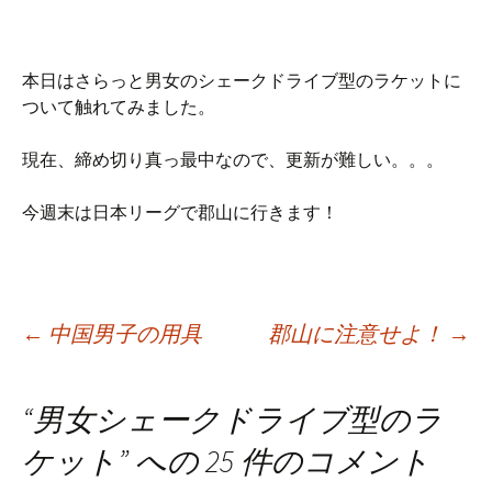
本日はさらっと男女のシェークドライブ型のラケットに
ついて触れてみました。
現在、締め切り真っ最中なので、更新が難しい。。。
今週末は日本リーグで郡山に行きます！
Post
←
中国男子の用具
郡山に注意せよ！
→
navigation
“
男女シェークドライブ型のラ
ケット
” への 25 件のコメント