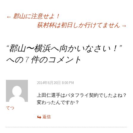
Post
←
郡山に注意せよ！
荻村杯は初日しか行けてません
→
navigation
“
郡山〜横浜へ向かいなさい！
”
への 7 件のコメント
2014年6月20日 8:00 PM
上田仁選手はバタフライ契約でしたよね？
変わったんですか？
てつ
返信