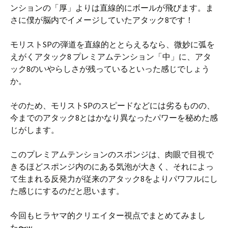
ンションの「厚」よりは直線的にボールが飛びます。ま
さに僕が脳内でイメージしていたアタック8です！
モリストSPの弾道を直線的ととらえるなら、微妙に弧を
えがくアタック8 プレミアムテンション「中」に、アタ
ック8のいやらしさが残っているといった感じでしょう
か。
そのため、モリストSPのスピードなどには劣るものの、
今までのアタック8とはかなり異なったパワーを秘めた感
じがします。
このプレミアムテンションのスポンジは、肉眼で目視で
きるほどスポンジ内のにある気泡が大きく、それによっ
て生まれる反発力が従来のアタック8をよりパワフルにし
た感じにするのだと思います。
今回もヒラヤマ的クリエイター視点でまとめてみまし
た〜w。