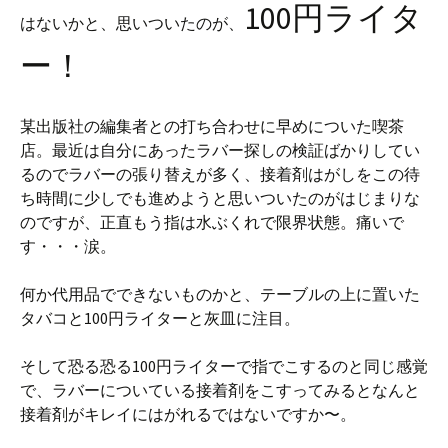
100円ライタ
はないかと、思いついたのが、
ー！
某出版社の編集者との打ち合わせに早めについた喫茶
店。最近は自分にあったラバー探しの検証ばかりしてい
るのでラバーの張り替えが多く、接着剤はがしをこの待
ち時間に少しでも進めようと思いついたのがはじまりな
のですが、正直もう指は水ぶくれで限界状態。痛いで
す・・・涙。
何か代用品でできないものかと、テーブルの上に置いた
タバコと100円ライターと灰皿に注目。
そして恐る恐る100円ライターで指でこするのと同じ感覚
で、ラバーについている接着剤をこすってみるとなんと
接着剤がキレイにはがれるではないですか〜。