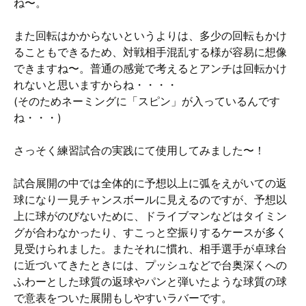
ね〜。
また回転はかからないというよりは、多少の回転もかけ
ることもできるため、対戦相手混乱する様が容易に想像
できますね〜。普通の感覚で考えるとアンチは回転かけ
れないと思いますからね・・・・
(そのためネーミングに「スピン」が入っているんです
ね・・・)
さっそく練習試合の実践にて使用してみました〜！
試合展開の中では全体的に予想以上に弧をえがいての返
球になり一見チャンスボールに見えるのですが、予想以
上に球がのびないために、ドライブマンなどはタイミン
グが合わなかったり、すこっと空振りするケースが多く
見受けられました。またそれに慣れ、相手選手が卓球台
に近づいてきたときには、プッシュなどで台奥深くへの
ふわーとした球質の返球やパンと弾いたような球質の球
で意表をついた展開もしやすいラバーです。