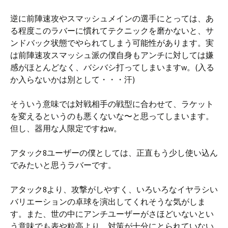
逆に前陣速攻やスマッシュメインの選手にとっては、あ
る程度このラバーに慣れてテクニックを磨かないと、サ
ンドバック状態でやられてしまう可能性があります。実
は前陣速攻スマッシュ派の僕自身もアンチに対しては嫌
感がほとんどなく、バシバシ打ってしまいますw。(入る
か入らないかは別として・・・汗)
そういう意味では対戦相手の戦型に合わせて、ラケット
を変えるというのも悪くないな〜と思ってしまいます。
但し、器用な人限定ですねw。
アタック8ユーザーの僕としては、正直もう少し使い込ん
でみたいと思うラバーです。
アタック8より、攻撃がしやすく、いろいろなイヤラシい
バリエーションの卓球を演出してくれそうな気がしま
す。また、世の中にアンチユーザーがさほどいないとい
う意味でも表や粒高より、対策が十分にとられていない