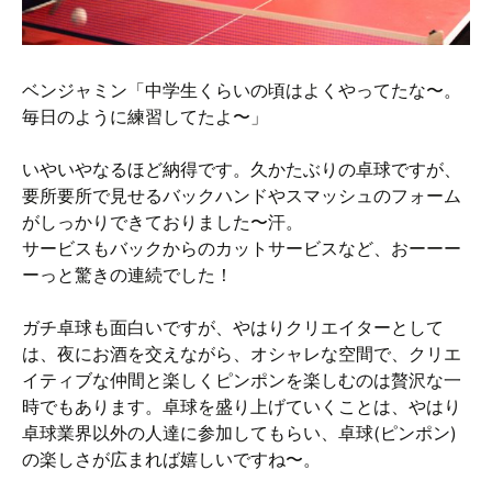
ベンジャミン「中学生くらいの頃はよくやってたな〜。
毎日のように練習してたよ〜」
いやいやなるほど納得です。久かたぶりの卓球ですが、
要所要所で見せるバックハンドやスマッシュのフォーム
がしっかりできておりました〜汗。
サービスもバックからのカットサービスなど、おーーー
ーっと驚きの連続でした！
ガチ卓球も面白いですが、やはりクリエイターとして
は、夜にお酒を交えながら、オシャレな空間で、クリエ
イティブな仲間と楽しくピンポンを楽しむのは贅沢な一
時でもあります。卓球を盛り上げていくことは、やはり
卓球業界以外の人達に参加してもらい、卓球(ピンポン)
の楽しさが広まれば嬉しいですね〜。