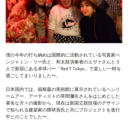
僕の今年の打ち納めは国際的に活動されている写真家ベ
ンジャミン・リー氏と、和太鼓演奏者のエヴァさんと３
人で新宿にある卓球バー「Red T Tokyo」で楽しい一時を
過ごしてまいりました〜。
日本国内では、箱根森の美術館に展示されているヘンリ
ームアー、アーティストの草間彌生さんをはじめとした
著名な方々の撮影から、現在は新国立競技場のデザイン
で知られる建築家の隈研吾氏と共にプロジェクトを進行
中とのことでした〜。