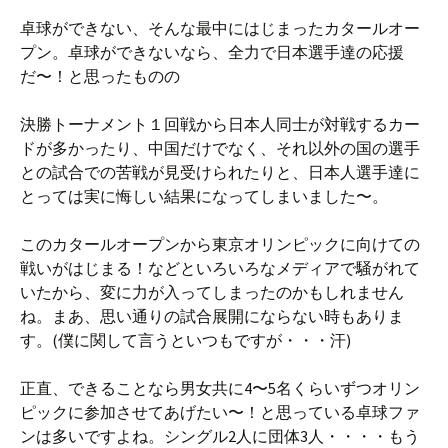
卓球ができない、そんな最中にはじまったカタールオー
プン。卓球ができないなら、全力で日本選手達の応援
だ〜！と思ったものの
決勝トーナメント１回戦から日本人同士が対戦するカー
ドが多かったり、中国だけでなく、それ以外の国の選手
との試合での苦戦が見受けられたりと、日本人選手達に
とっては実に悔しい結果になってしまいました〜。
このカタールオープンから東京オリンピックに向けての
戦いがはじまる！などといろいろなメディアで騒がれて
いたから、変に力が入ってしまったのかもしれません
ね。まあ、思い通りの試合展開にならない時もありま
す。(僕に関して言うといつもですが・・・汗)
正直、できることなら男女共に4〜5名くらいずつオリン
ピックに参加させてあげたい〜！と思っている卓球ファ
ンは多いですよね。シングル2人に団体3人・・・・もう