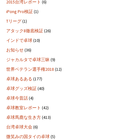
2015台湾レポート
(6)
iPong Pro検証
(1)
Tリーグ
(1)
アタック8徹底検証
(26)
インドで卓球
(10)
お知らせ
(36)
ジャカルタで卓球三昧
(9)
世界ベテラン選手権2018
(12)
卓球あるある
(177)
卓球グッズ検証
(40)
卓球今昔話
(4)
卓球教室レポート
(42)
卓球馬鹿な生き方
(413)
台湾卓球大会
(6)
微笑みの国タイの卓球
(5)