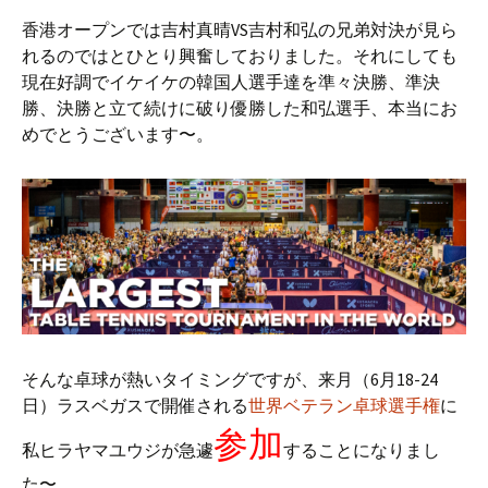
香港オープンでは吉村真晴VS吉村和弘の兄弟対決が見ら
れるのではとひとり興奮しておりました。それにしても
現在好調でイケイケの韓国人選手達を準々決勝、準決
勝、決勝と立て続けに破り優勝した和弘選手、本当にお
めでとうございます〜。
そんな卓球が熱いタイミングですが、来月（6月18-24
日）ラスベガスで開催される
世界ベテラン卓球選手権
に
参加
私ヒラヤマユウジが急遽
することになりまし
た〜。