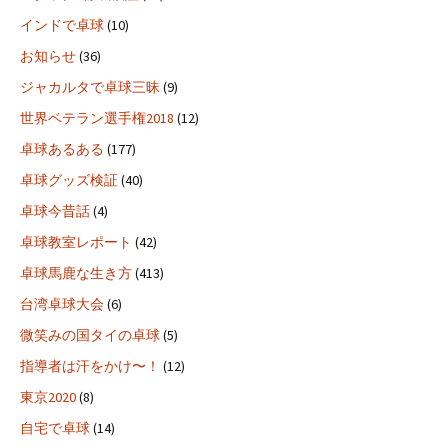
インドで卓球
(10)
お知らせ
(36)
ジャカルタで卓球三昧
(9)
世界ベテラン選手権2018
(12)
卓球あるある
(177)
卓球グッズ検証
(40)
卓球今昔話
(4)
卓球教室レポート
(42)
卓球馬鹿な生き方
(413)
台湾卓球大会
(6)
微笑みの国タイの卓球
(5)
指導者は汗をかけ〜！
(12)
東京2020
(8)
自宅で卓球
(14)