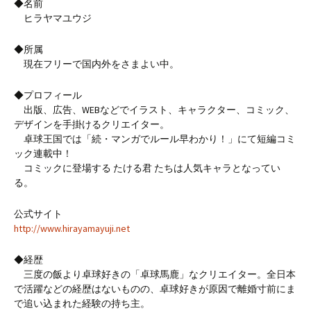
◆名前
ヒラヤマユウジ
◆所属
現在フリーで国内外をさまよい中。
◆プロフィール
出版、広告、WEBなどでイラスト、キャラクター、コミック、
デザインを手掛けるクリエイター。
卓球王国では「続・マンガでルール早わかり！」にて短編コミ
ック連載中！
コミックに登場する たける君 たちは人気キャラとなってい
る。
公式サイト
http://www.hirayamayuji.net
◆経歴
三度の飯より卓球好きの「卓球馬鹿」なクリエイター。全日本
で活躍などの経歴はないものの、卓球好きが原因で離婚寸前にま
で追い込まれた経験の持ち主。