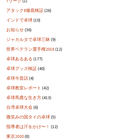
Tリーグ
(1)
アタック8徹底検証
(26)
インドで卓球
(10)
お知らせ
(36)
ジャカルタで卓球三昧
(9)
世界ベテラン選手権2018
(12)
卓球あるある
(177)
卓球グッズ検証
(40)
卓球今昔話
(4)
卓球教室レポート
(42)
卓球馬鹿な生き方
(413)
台湾卓球大会
(6)
微笑みの国タイの卓球
(5)
指導者は汗をかけ〜！
(12)
東京2020
(8)