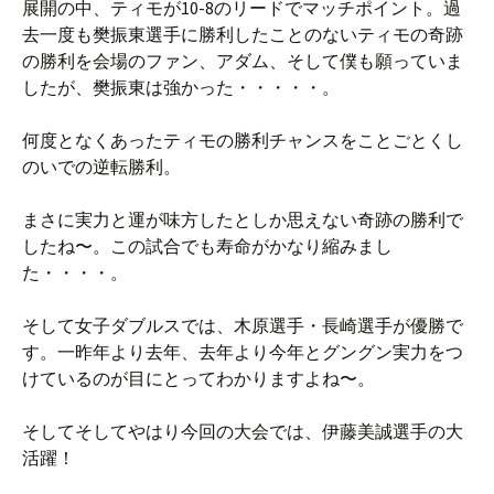
展開の中、ティモが10-8のリードでマッチポイント。過
去一度も樊振東選手に勝利したことのないティモの奇跡
の勝利を会場のファン、アダム、そして僕も願っていま
したが、樊振東は強かった・・・・・。
何度となくあったティモの勝利チャンスをことごとくし
のいでの逆転勝利。
まさに実力と運が味方したとしか思えない奇跡の勝利で
したね〜。この試合でも寿命がかなり縮みまし
た・・・・。
そして女子ダブルスでは、木原選手・長崎選手が優勝で
す。一昨年より去年、去年より今年とグングン実力をつ
けているのが目にとってわかりますよね〜。
そしてそしてやはり今回の大会では、伊藤美誠選手の大
活躍！