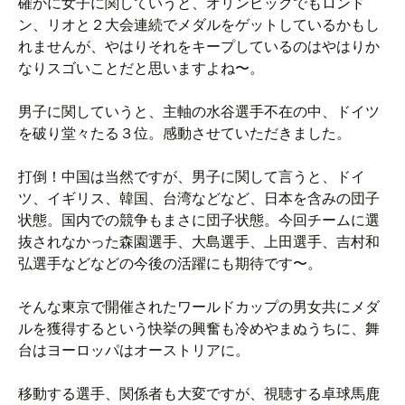
確かに女子に関していうと、オリンピックでもロンド
ン、リオと２大会連続でメダルをゲットしているかもし
れませんが、やはりそれをキープしているのはやはりか
なりスゴいことだと思いますよね〜。
男子に関していうと、主軸の水谷選手不在の中、ドイツ
を破り堂々たる３位。感動させていただきました。
打倒！中国は当然ですが、男子に関して言うと、ドイ
ツ、イギリス、韓国、台湾などなど、日本を含みの団子
状態。国内での競争もまさに団子状態。今回チームに選
抜されなかった森園選手、大島選手、上田選手、吉村和
弘選手などなどの今後の活躍にも期待です〜。
そんな東京で開催されたワールドカップの男女共にメダ
ルを獲得するという快挙の興奮も冷めやまぬうちに、舞
台はヨーロッパはオーストリアに。
移動する選手、関係者も大変ですが、視聴する卓球馬鹿