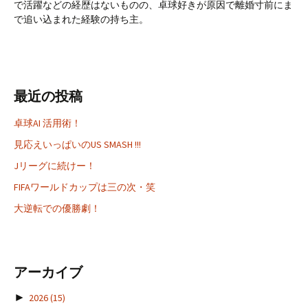
で活躍などの経歴はないものの、卓球好きが原因で離婚寸前にま
で追い込まれた経験の持ち主。
最近の投稿
卓球AI 活用術！
見応えいっぱいのUS SMASH !!!
Jリーグに続けー！
FIFAワールドカップは三の次・笑
大逆転での優勝劇！
アーカイブ
►
2026
(15)