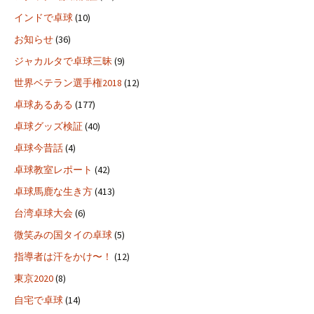
インドで卓球
(10)
お知らせ
(36)
ジャカルタで卓球三昧
(9)
世界ベテラン選手権2018
(12)
卓球あるある
(177)
卓球グッズ検証
(40)
卓球今昔話
(4)
卓球教室レポート
(42)
卓球馬鹿な生き方
(413)
台湾卓球大会
(6)
微笑みの国タイの卓球
(5)
指導者は汗をかけ〜！
(12)
東京2020
(8)
自宅で卓球
(14)