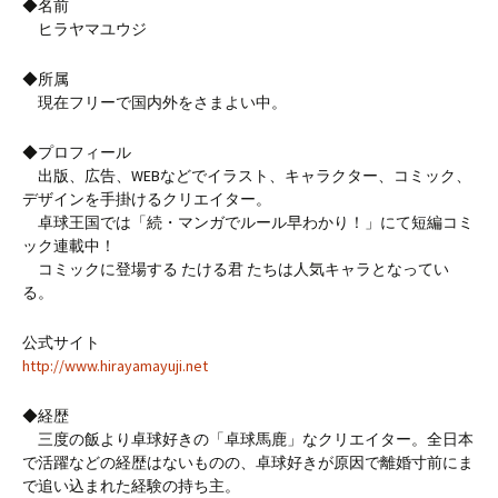
◆名前
ヒラヤマユウジ
◆所属
現在フリーで国内外をさまよい中。
◆プロフィール
出版、広告、WEBなどでイラスト、キャラクター、コミック、
デザインを手掛けるクリエイター。
卓球王国では「続・マンガでルール早わかり！」にて短編コミ
ック連載中！
コミックに登場する たける君 たちは人気キャラとなってい
る。
公式サイト
http://www.hirayamayuji.net
◆経歴
三度の飯より卓球好きの「卓球馬鹿」なクリエイター。全日本
で活躍などの経歴はないものの、卓球好きが原因で離婚寸前にま
で追い込まれた経験の持ち主。