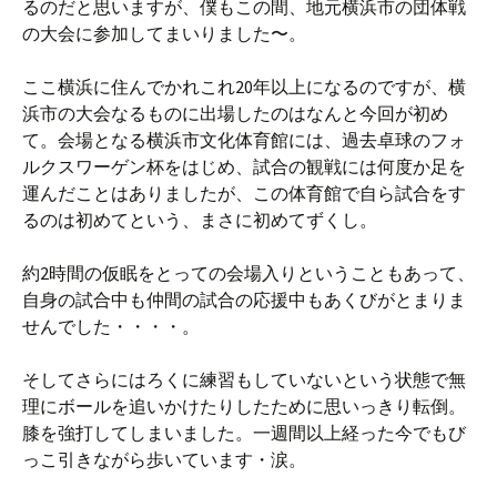
るのだと思いますが、僕もこの間、地元横浜市の団体戦
の大会に参加してまいりました〜。
ここ横浜に住んでかれこれ20年以上になるのですが、横
浜市の大会なるものに出場したのはなんと今回が初め
て。会場となる横浜市文化体育館には、過去卓球のフォ
ルクスワーゲン杯をはじめ、試合の観戦には何度か足を
運んだことはありましたが、この体育館で自ら試合をす
るのは初めてという、まさに初めてずくし。
約2時間の仮眠をとっての会場入りということもあって、
自身の試合中も仲間の試合の応援中もあくびがとまりま
せんでした・・・・。
そしてさらにはろくに練習もしていないという状態で無
理にボールを追いかけたりしたために思いっきり転倒。
膝を強打してしまいました。一週間以上経った今でもび
っこ引きながら歩いています・涙。