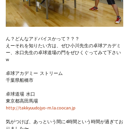
ん？どんなアドバイスかって？？？
えーそれを知りたい方は、ぜひ小川先生の卓球アカデミ
ー、水口先生の卓球道場の門をぜひくぐってみて下さい
w
卓球アカデミー ストリーム
千葉県船橋市
卓球道場 水口
東京都高田馬場
http://takkyuudojyo-m.la.coocan.jp
気がつけば、あっという間に4時間という時間が過ぎてお
りました〜。