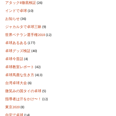
アタック8徹底検証
(26)
インドで卓球
(10)
お知らせ
(36)
ジャカルタで卓球三昧
(9)
世界ベテラン選手権2018
(12)
卓球あるある
(177)
卓球グッズ検証
(40)
卓球今昔話
(4)
卓球教室レポート
(42)
卓球馬鹿な生き方
(413)
台湾卓球大会
(6)
微笑みの国タイの卓球
(5)
指導者は汗をかけ〜！
(12)
東京2020
(8)
自宅で卓球
(14)