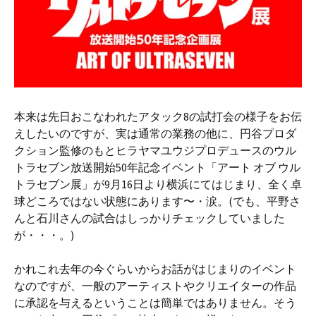
本来は先日おこなわれたアタック8の試打会の様子をお伝
えしたいのですが、実は通常の業務の他に、円谷プロダ
クション監修のもとヒラヤマユウジプロデュースのウル
トラセブン放送開始50年記念イベント「アート オブ ウル
トラセブン展」が9月16日より横浜にてはじまり、全く卓
球どころではない状態にあります〜・涙。(でも、平野さ
んと石川さんの試合はしっかりチェックしていました
が・・・。)
かれこれ去年の今ぐらいからお話がはじまりのイベント
なのですが、一般のアーティストやクリエイターの作品
に承認を与えるということは簡単ではありません。そう