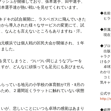
マッシュが開催しており、張本選手、田中選手、
日本選手達が熱い戦いを見せてくれています。
◆名前
ヒラ
ラドキドキの試合展開に、ラスベガスに飛んでいきた
会から導入された様々なサービスの変更にて、試
◆所属
と、なんとも言えないところもありますね・汗。
現在
地元横浜では個人戦の区民大会が開催され、１年
◆プロ
きました。
出版、
ャラク
戦いを見てしまうと、ついつい同じようなプレーを
けるク
ますが、どんなに頑張っても足元にも及びません
卓球
わかり
コミッ
気キャ
らっている地元の小学校の体育館が7月・8月の
るため、２週間近くラケットに触れていない状態
公式サ
http://
まいが、悲しいことにいつも卓球の感覚はあまり
◆経歴