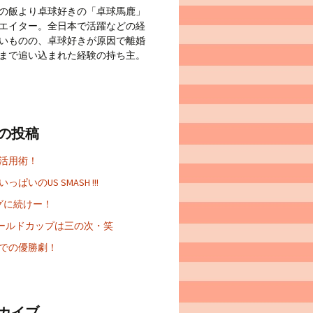
の飯より卓球好きの「卓球馬鹿」
エイター。全日本で活躍などの経
いものの、卓球好きが原因で離婚
まで追い込まれた経験の持ち主。
の投稿
 活用術！
っぱいのUS SMASH !!!
グに続けー！
Aワールドカップは三の次・笑
での優勝劇！
カイブ