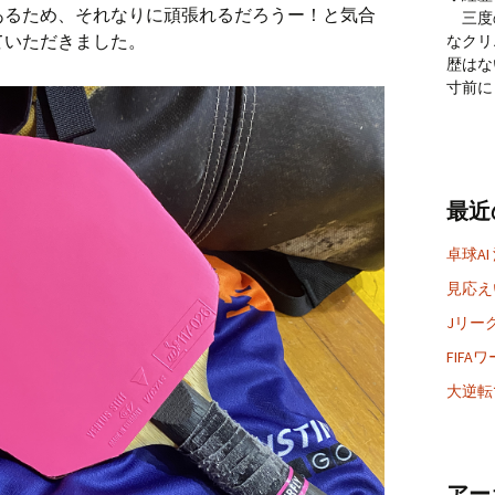
あるため、それなりに頑張れるだろうー！と気合
三度
ていただきました。
なクリ
歴はな
寸前に
最近
卓球AI
見応えい
Jリー
FIF
大逆転
アー