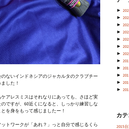
►
20
►
20
►
20
►
20
►
20
►
20
►
20
►
20
►
20
►
20
会のないインドネシアのジャカルタのクラブチー
►
20
みました！
►
20
あケアレスミスはそれなりにあっても、さほど実
のですが、60近くになると、しっかり練習しな
ことを身をもって感じましたー！
カテ
フットワークが「あれ？」っと自分で感じるくら
201