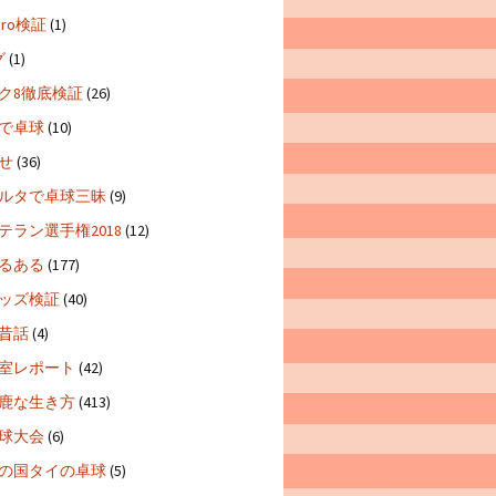
 Pro検証
(1)
グ
(1)
ク8徹底検証
(26)
で卓球
(10)
せ
(36)
ルタで卓球三昧
(9)
テラン選手権2018
(12)
るある
(177)
ッズ検証
(40)
昔話
(4)
室レポート
(42)
鹿な生き方
(413)
球大会
(6)
の国タイの卓球
(5)