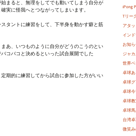
が始まると、無理をしてでも動いてしまう自分が
iPong
と確実に怪我へとつながってしまいます。
Tリー
ンスタントに練習をして、下半身を動かす癖と筋
アタッ
インド
お知ら
。まあ、いつものように自分がどうのこうのとい
でバコバコと決めるといった試合展開でした
ジャカ
世界ベ
卓球あ
と定期的に練習してから試合に参加した方がいい
卓球グ
卓球今
卓球教
卓球馬
台湾卓
微笑み