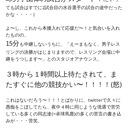
ても試合はすでに2試合目の水谷選手の試合の途中だった
かな・・・・)
よ〜し、これから本腰入れて応援だ〜！と気合いを入れ
たものの、
15分
も中継しないうちに、「えーまもなく、男子レス
リングの決勝がはじまりますので、レスリング会場に中
継をうつします〜」とのスタジオアナウンス。
３時から１時間以上待たされて、ま
たすぐに他の競技かい〜！！！！(怒)
これはないだろう〜！！！とばかりに、twitterで久々に
愚痴をこぼしてたら、夜中４時に同じような境遇で苦労
している多くの同志達(=卓球馬鹿)の多くの苦言の書き込
みが・・・苦笑。