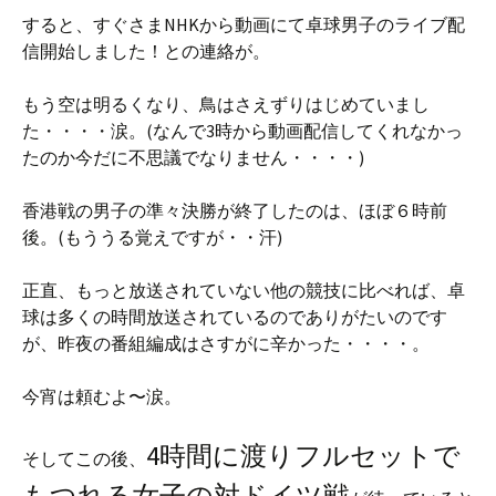
すると、すぐさまNHKから動画にて卓球男子のライブ配
信開始しました！との連絡が。
もう空は明るくなり、鳥はさえずりはじめていまし
た・・・・涙。(なんで3時から動画配信してくれなかっ
たのか今だに不思議でなりません・・・・)
香港戦の男子の準々決勝が終了したのは、ほぼ６時前
後。(もううる覚えですが・・汗)
正直、もっと放送されていない他の競技に比べれば、卓
球は多くの時間放送されているのでありがたいのです
が、昨夜の番組編成はさすがに辛かった・・・・。
今宵は頼むよ〜涙。
4時間に渡りフルセットで
そしてこの後、
もつれる女子の対ドイツ戦