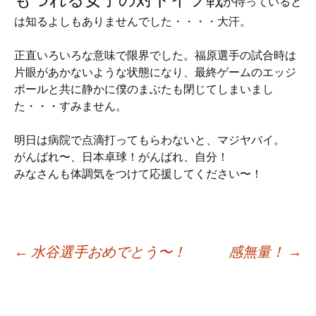
が待っていると
は知るよしもありませんでした・・・・大汗。
正直いろいろな意味で限界でした。福原選手の試合時は
片眼があかないような状態になり、最終ゲームのエッジ
ボールと共に静かに僕のまぶたも閉じてしまいまし
た・・・すみません。
明日は病院で点滴打ってもらわないと、マジヤバイ。
がんばれ〜、日本卓球！がんばれ、自分！
みなさんも体調気をつけて応援してください〜！
Post
←
水谷選手おめでとう〜！
感無量！
→
navigation