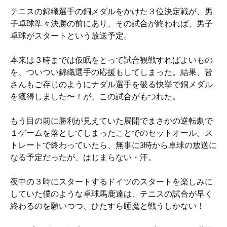
テニスの錦織選手の銅メダルをかけた３位決定戦が、男
子卓球準々決勝の前にあり、その試合が終われば、男子
卓球がスタートという放送予定。
本来は３時までは仮眠をとって試合観戦すればよいもの
を、ついつい錦織選手の応援もしてしまった。結果、皆
さんもご存じのようにナダル選手を破る快挙で銅メダル
を獲得しました〜！が、この試合がもつれた。
もう目の前に勝利が見えていた展開でまさかの逆転劇で
１ゲームを落としてしまったことでのセットオール。ス
トレートで終わっていたら、無事に3時から卓球の放送に
なる予定だったが、はじまらない・汗。
夜中の３時にスタートするドイツのスタートを楽しみに
していた僕のような卓球馬鹿達は、テニスの試合が早く
終わるのを願いつつ、ひたすら睡魔と戦うしかない！