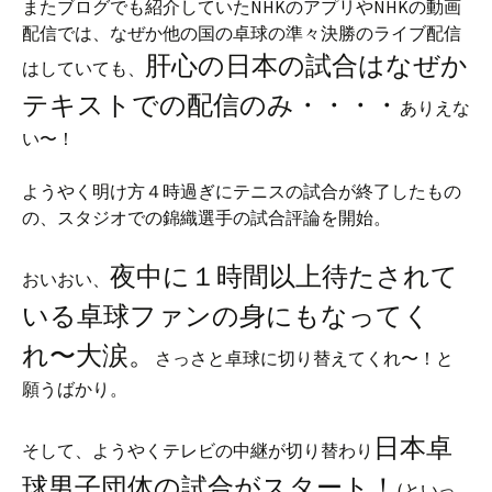
またブログでも紹介していたNHKのアプリやNHKの動画
配信では、なぜか他の国の卓球の準々決勝のライブ配信
肝心の日本の試合はなぜか
はしていても、
テキストでの配信のみ・・・・
ありえな
い〜！
ようやく明け方４時過ぎにテニスの試合が終了したもの
の、スタジオでの錦織選手の試合評論を開始。
夜中に１時間以上待たされて
おいおい、
いる卓球ファンの身にもなってく
れ〜大涙。
さっさと卓球に切り替えてくれ〜！と
願うばかり。
日本卓
そして、ようやくテレビの中継が切り替わり
球男子団体の試合がスタート！
(といっ