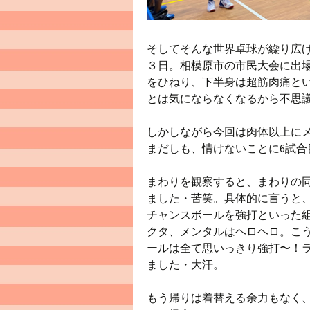
そしてそんな世界卓球が繰り広
３日。相模原市の市民大会に出
をひねり、下半身は超筋肉痛と
とは気にならなくなるから不思
しかしながら今回は肉体以上にメ
まだしも、情けないことに6試
まわりを観察すると、まわりの
ました・苦笑。具体的に言うと
チャンスボールを強打といった
クタ、メンタルはヘロヘロ。こ
ールは全て思いっきり強打〜！
ました・大汗。
もう帰りは着替える余力もなく