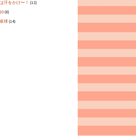
は汗をかけ〜！
(12)
20
(8)
卓球
(14)