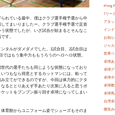
iPong
Tリー
げられている最中、僕はクラブ選手権予選から中
アタッ
場してまいりましたー。クラブ選手権予選で足首
インド
いう状態でしたが、いざ試合が始まるとそんなこ
議です。
お知ら
ジャカ
ンタルがダメダメでした。1試合目、2試合目は
世界ベ
合目ではもう集中力ももうろうのヘロヘロ状態。
卓球あ
同世代の選手たちも同じような状態になっており
卓球グ
、いつもなら得意とするカットマンには、粘って
卓球今
組み立てができるのですが、今回は体力的にクタ
卓球教
うなるととりあえず手あたり次第に入ると思うボ
ラケットをブンブン振り回す卓球になってしまい
卓球馬
台湾卓
微笑み
、体育館からユニフォーム姿でシューズもそのま