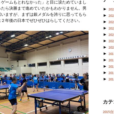
１ゲームもとれなかった」と目に涙ためていまし
ったら決勝まで進めていたかもわかりません。男
►
20
思いますが、まずは銀メダルを誇りに思ってもら
►
20
は２年後の日本でぜひぜひはらしてください。
►
20
►
20
►
20
►
20
►
20
►
20
►
20
►
20
►
20
►
20
カテ
201