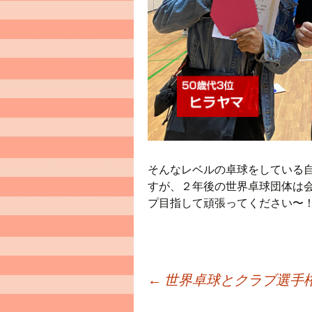
そんなレベルの卓球をしている
すが、２年後の世界卓球団体は
プ目指して頑張ってください〜
Post
←
世界卓球とクラブ選手