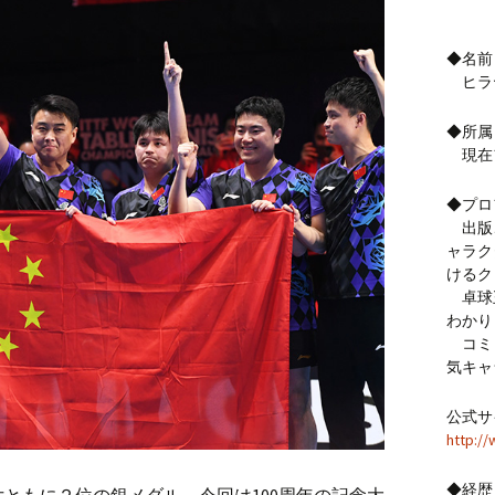
◆名前
ヒラ
◆所属
現在
◆プロ
出版、
ャラク
けるク
卓球
わかり
コミッ
気キャ
公式サ
http://
◆経歴