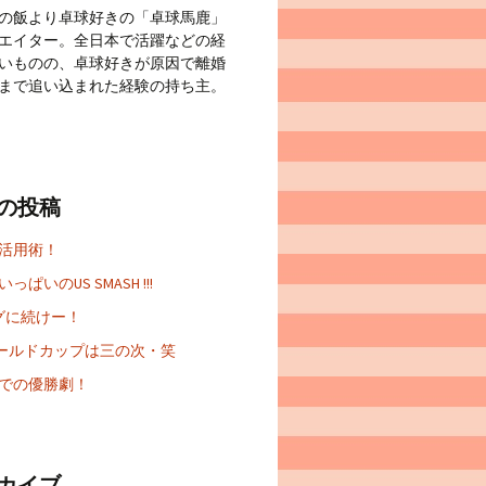
の飯より卓球好きの「卓球馬鹿」
エイター。全日本で活躍などの経
いものの、卓球好きが原因で離婚
まで追い込まれた経験の持ち主。
の投稿
 活用術！
っぱいのUS SMASH !!!
グに続けー！
Aワールドカップは三の次・笑
での優勝劇！
カイブ