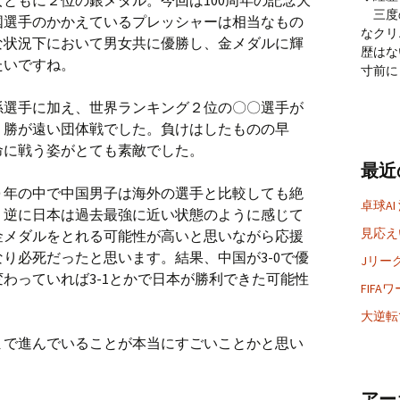
ともに２位の銀メダル。今回は100周年の記念大
三度
国選手のかかえているプレッシャーは相当なもの
なクリ
な状況下において男女共に優勝し、金メダルに輝
歴はな
たいですね。
寸前に
孫選手に加え、世界ランキング２位の〇〇選手が
１勝が遠い団体戦でした。負けはしたものの早
命に戦う姿がとても素敵でした。
最近
０年の中で中国男子は海外の選手と比較しても絶
卓球AI
、逆に日本は過去最強に近い状態のように感じて
見応えい
金メダルをとれる可能性が高いと思いながら応援
り必死だったと思います。結果、中国が3-0で優
Jリー
わっていれば3-1とかで日本が勝利できた可能性
FIF
大逆転
まで進んでいることが本当にすごいことかと思い
アー