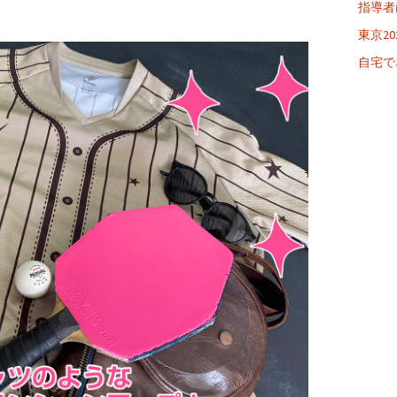
指導者
東京20
自宅で