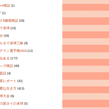
 Pro検証
(1)
グ
(1)
ク8徹底検証
(26)
で卓球
(10)
せ
(36)
ルタで卓球三昧
(9)
テラン選手権2018
(12)
るある
(177)
ッズ検証
(40)
昔話
(4)
室レポート
(42)
鹿な生き方
(413)
球大会
(6)
の国タイの卓球
(5)