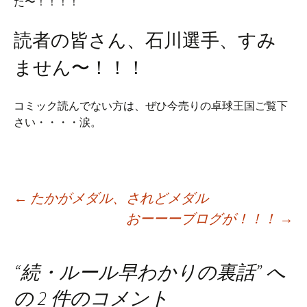
た〜！！！！
読者の皆さん、石川選手、すみ
ません〜！！！
コミック読んでない方は、ぜひ今売りの卓球王国ご覧下
さい・・・・涙。
Post
←
たかがメダル、されどメダル
おーーーブログが！！！
→
navigation
“
続・ルール早わかりの裏話
” へ
の 2 件のコメント