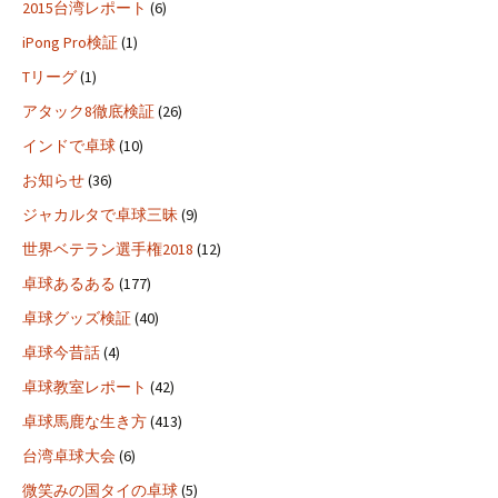
2015台湾レポート
(6)
iPong Pro検証
(1)
Tリーグ
(1)
アタック8徹底検証
(26)
インドで卓球
(10)
お知らせ
(36)
ジャカルタで卓球三昧
(9)
世界ベテラン選手権2018
(12)
卓球あるある
(177)
卓球グッズ検証
(40)
卓球今昔話
(4)
卓球教室レポート
(42)
卓球馬鹿な生き方
(413)
台湾卓球大会
(6)
微笑みの国タイの卓球
(5)