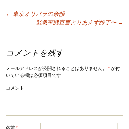
Post
←
東京オリパラの余韻
緊急事態宣言とりあえず終了〜
→
navigation
コメントを残す
メールアドレスが公開されることはありません。
*
が付
いている欄は必須項目です
コメント
名前
*