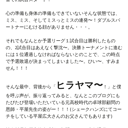
心の準備も身体の準備もできていないそんな状態では、
ミス、ミス、そしてミスっとミスの連発〜！ダブルスパ
ートナーにむける顔がありません・・・。
それでもなんとか予選リーグ１試合目は勝利したもの
の、2試合目はあえなく撃沈〜。決勝トーナメントに進む
には１位通過しなければならないとのことで、この時点
で予選敗退が決まってしまいました〜。ひい〜、すみま
せん！！！
ヒラヤマ〜
そんな最中、背後から「
！」と僕
を呼ぶ声が。振り返ってみると、なんとこのブログにも
たびたび登場いただいている元高校時代の卓球部顧問の
恩師・平屋先生の姿がー！！！(シェークハンズにてコー
チをしている平屋広大さんのお父さんでもあります)