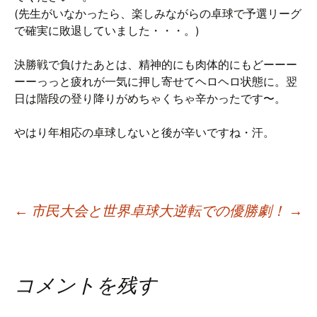
(先生がいなかったら、楽しみながらの卓球で予選リーグ
で確実に敗退していました・・・。)
決勝戦で負けたあとは、精神的にも肉体的にもどーーー
ーーっっと疲れが一気に押し寄せてヘロヘロ状態に。翌
日は階段の登り降りがめちゃくちゃ辛かったです〜。
やはり年相応の卓球しないと後が辛いですね・汗。
Post
←
市民大会と世界卓球
大逆転での優勝劇！
→
navigation
コメントを残す