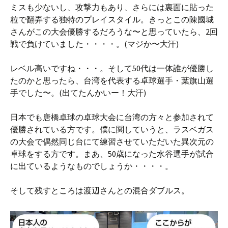
ミスも少ないし、攻撃力もあり、さらには裏面に貼った
粒で翻弄する独特のプレイスタイル。きっとこの陳國城
さんがこの大会優勝するだろうな〜と思っていたら、2回
戦で負けていました・・・・。(マジか〜大汗)
レベル高いですね・・・。そして50代は一体誰が優勝し
たのかと思ったら、台湾を代表する卓球選手・葉旗山選
手でした〜。(出てたんかいー！大汗)
日本でも唐橋卓球の卓球大会に台湾の方々と参加されて
優勝されている方です。僕に関していうと、ラスベガス
の大会で偶然同じ台にて練習させていただいた異次元の
卓球をする方です。まあ、50歳になった水谷選手が試合
に出ているようなものでしょうか・・・・。
そして残すところは渡辺さんとの混合ダブルス。