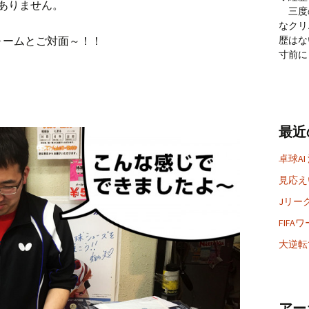
ありません。
三度
なクリ
歴はな
ォームとご対面～！！
寸前に
最近
卓球AI
見応えい
Jリー
FIF
大逆転
アー