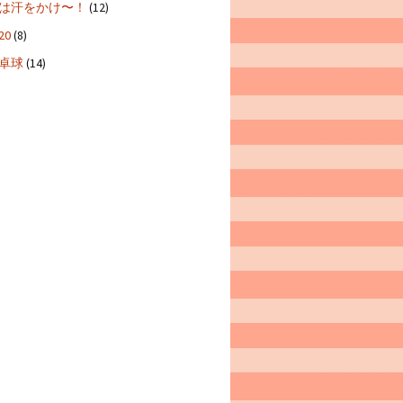
は汗をかけ〜！
(12)
20
(8)
卓球
(14)