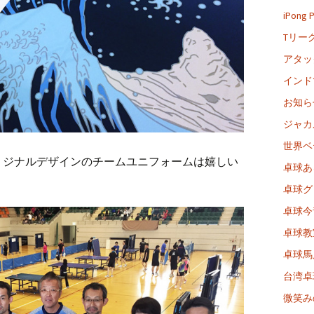
iPong
Tリー
アタッ
インド
お知ら
ジャカ
世界ベ
リジナルデザインのチームユニフォームは嬉しい
卓球あ
卓球グ
卓球今
卓球教
卓球馬
台湾卓
微笑み