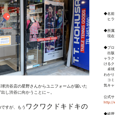
◆名前
ヒラ
◆所属
現在
◆プロ
出版、
ャラク
けるク
卓球
わかり
コミッ
気キャ
卓球渋谷店の星野さんからユニフォームが届いた
げ出し渋谷に向かうことに～。
公式サ
http://
ワクワクドキドキの
のですが、もう
◆経歴