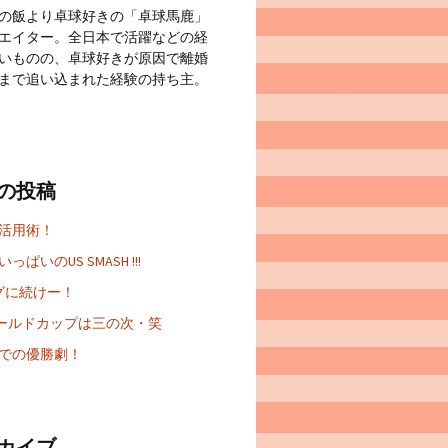
の飯より卓球好きの「卓球馬鹿」
エイター。全日本で活躍などの経
いものの、卓球好きが原因で離婚
まで追い込まれた経験の持ち主。
の投稿
 活用術！
っぱいのUS SMASH !!!
グに続けー！
Aワールドカップは三の次・笑
での優勝劇！
カイブ