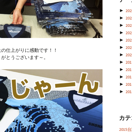
►
20
►
20
►
20
►
20
►
20
►
20
上の仕上がりに感動です！！
►
20
りがとうございます～。
►
20
►
20
►
20
►
20
►
20
カテ
201