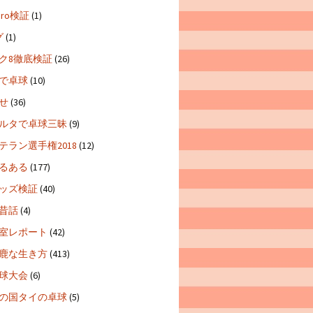
 Pro検証
(1)
グ
(1)
ク8徹底検証
(26)
で卓球
(10)
せ
(36)
ルタで卓球三昧
(9)
テラン選手権2018
(12)
るある
(177)
ッズ検証
(40)
昔話
(4)
室レポート
(42)
鹿な生き方
(413)
球大会
(6)
の国タイの卓球
(5)