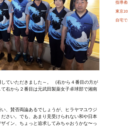
指導者
東京20
自宅で
していただきました～。 (右から４番目の方が
して右から２番目は元武田製薬女子卓球部で湘南
嫌い、賛否両論あるでしょうが、ヒラヤマユウジ
ください。でも、あまり見受けられない和や日本
デザイン、ちょっと追求してみちゃおうかな〜っ