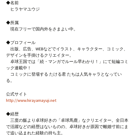
◆名前
ヒラヤマユウジ
◆所属
現在フリーで国内外をさまよい中。
◆プロフィール
出版、広告、WEBなどでイラスト、キャラクター、コミック、
デザインを手掛けるクリエイター。
卓球王国では「続・マンガでルール早わかり！」にて短編コミ
ック連載中！
コミックに登場する たける君 たちは人気キャラとなってい
る。
公式サイト
http://www.hirayamayuji.net
◆経歴
三度の飯より卓球好きの「卓球馬鹿」なクリエイター。全日本
で活躍などの経歴はないものの、卓球好きが原因で離婚寸前にま
で追い込まれた経験の持ち主。