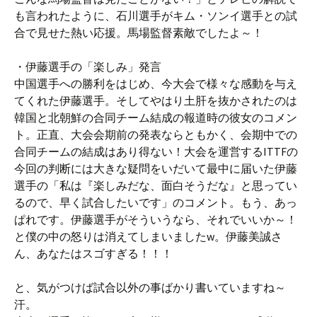
も言われたように、石川選手がキム・ソンイ選手との試
合で見せた熱い応援。馬場監督素敵でしたよ～！
・伊藤選手の「楽しみ」発言
中国選手への勝利をはじめ、今大会で様々な感動を与え
てくれた伊藤選手。そしてやはり土肝を抜かされたのは
韓国と北朝鮮の合同チーム結成の報道時の彼女のコメン
ト。正直、大会会期前の発表ならともかく、会期中での
合同チームの結成はあり得ない！大会を運営するITTFの
今回の判断には大きな疑問をいだいて最中に届いた伊藤
選手の「私は『楽しみだな、面白そうだな』と思ってい
るので、早く試合したいです」のコメント。もう、あっ
ぱれです。伊藤選手がそういうなら、それでいいか～！
と僕の中の怒りは消えてしまいましたw。伊藤美誠さ
ん、あなたはスゴすぎる！！！
と、気がつけば試合以外の事ばかり書いていますね～
汗。