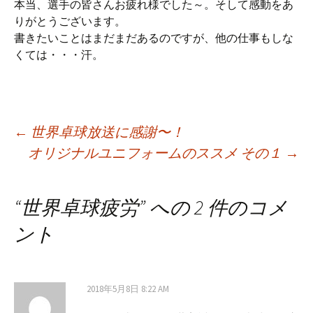
本当、選手の皆さんお疲れ様でした～。そして感動をあ
りがとうございます。
書きたいことはまだまだあるのですが、他の仕事もしな
くては・・・汗。
Post
←
世界卓球放送に感謝〜！
オリジナルユニフォームのススメ その１
→
navigation
“
世界卓球疲労
” への 2 件のコメ
ント
2018年5月8日 8:22 AM