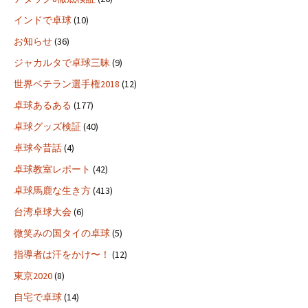
インドで卓球
(10)
お知らせ
(36)
ジャカルタで卓球三昧
(9)
世界ベテラン選手権2018
(12)
卓球あるある
(177)
卓球グッズ検証
(40)
卓球今昔話
(4)
卓球教室レポート
(42)
卓球馬鹿な生き方
(413)
台湾卓球大会
(6)
微笑みの国タイの卓球
(5)
指導者は汗をかけ〜！
(12)
東京2020
(8)
自宅で卓球
(14)