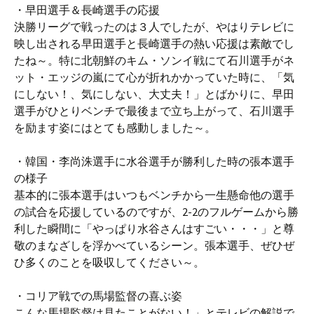
・早田選手＆長崎選手の応援
決勝リーグで戦ったのは３人でしたが、やはりテレビに
映し出される早田選手と長崎選手の熱い応援は素敵でし
たね～。特に北朝鮮のキム・ソンイ戦にて石川選手がネ
ット・エッジの嵐にて心が折れかかっていた時に、「気
にしない！、気にしない、大丈夫！」とばかりに、早田
選手がひとりベンチで最後まで立ち上がって、石川選手
を励ます姿にはとても感動しました～。
・韓国・李尚洙選手に水谷選手が勝利した時の張本選手
の様子
基本的に張本選手はいつもベンチから一生懸命他の選手
の試合を応援しているのですが、2-2のフルゲームから勝
利した瞬間に「やっぱり水谷さんはすごい・・・」と尊
敬のまなざしを浮かべているシーン。張本選手、ぜひぜ
ひ多くのことを吸収してください～。
・コリア戦での馬場監督の喜ぶ姿
こんな馬場監督は見たことがない！」とテレビの解説で