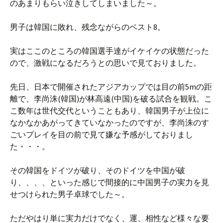
のあまりもらい泣きしてしまいました～。
男子は韓国に敗れ、残念ながらのベスト8。
実はここのところの韓国選手達がイケイケの状態だった
ので、激戦になるだろうとの思いで見ておりました。
先日、日本で開催されたアジアカップでは目の前5mの距
離で、李尚洙(韓国)が林高遠(中国)を破る試合を観戦。こ
こ数年は世代交代ということもあり、韓国男子が上位に
なかなかあがってきていなかったのですが、李尚洙のす
ごいプレイを目の前で見て嫌な予感がしておりまし
た・・・。
その韓国をドイツが破り、そのドイツを中国が破
り、、、、といった感じで間接的に中国男子の実力を見
せつけられた男子卓球でした～。
ただやはり単に実力だけでなく、運、相性など様々な要