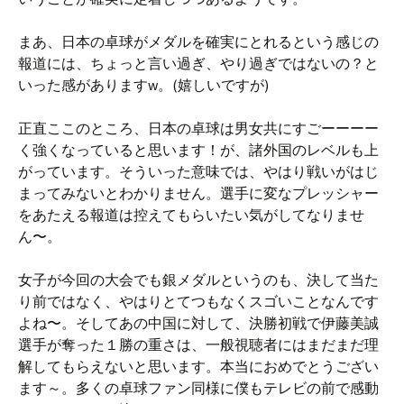
まあ、日本の卓球がメダルを確実にとれるという感じの
報道には、ちょっと言い過ぎ、やり過ぎではないの？と
いった感がありますw。(嬉しいですが)
正直ここのところ、日本の卓球は男女共にすごーーーー
く強くなっていると思います！が、諸外国のレベルも上
がっています。そういった意味では、やはり戦いがはじ
まってみないとわかりません。選手に変なプレッシャー
をあたえる報道は控えてもらいたい気がしてなりませ
ん〜。
女子が今回の大会でも銀メダルというのも、決して当た
り前ではなく、やはりとてつもなくスゴいことなんです
よね〜。そしてあの中国に対して、決勝初戦で伊藤美誠
選手が奪った１勝の重さは、一般視聴者にはまだまだ理
解してもらえないと思います。本当におめでとうござい
ます～。多くの卓球ファン同様に僕もテレビの前で感動