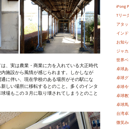
iPong
Tリー
アタッ
インド
お知ら
ジャカ
世界ベ
ては、実は農業・商業に力を入れている大正時代
卓球あ
校内施設から風情が感じられます。しかしなが
卓球グ
開通に伴い、現在学校のある場所がその駅にな
ら新しい場所に移転するとのこと。多くのインタ
卓球今
卓球場もこの３月に取り壊されてしまうとのこと
卓球教
卓球馬
台湾卓
微笑み