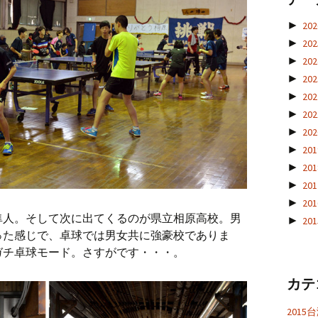
►
20
►
20
►
20
►
20
►
20
►
20
►
20
►
20
►
20
►
20
►
20
隼人。そして次に出てくるのが県立相原高校。男
►
20
った感じで、卓球では男女共に強豪校でありま
ガチ卓球モード。さすがです・・・。
カテ
201