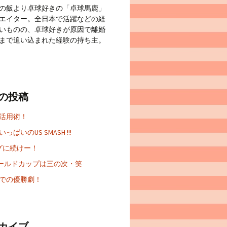
の飯より卓球好きの「卓球馬鹿」
エイター。全日本で活躍などの経
いものの、卓球好きが原因で離婚
まで追い込まれた経験の持ち主。
の投稿
 活用術！
っぱいのUS SMASH !!!
グに続けー！
Aワールドカップは三の次・笑
での優勝劇！
カイブ