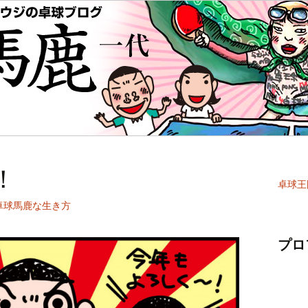
！
卓球王
卓球馬鹿な生き方
プロ