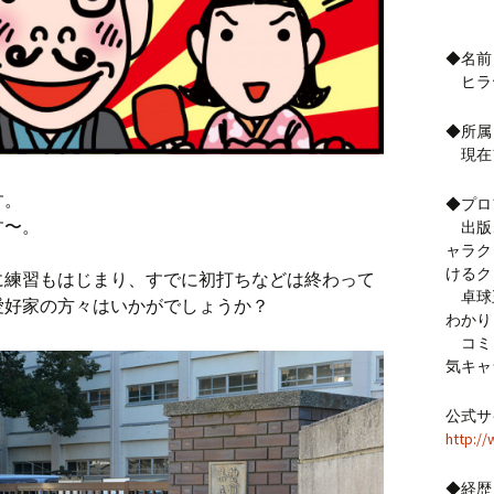
◆名前
ヒラ
◆所属
現在
す。
◆プロ
す〜。
出版、
ャラク
けるク
に練習もはじまり、すでに初打ちなどは終わって
卓球
愛好家の方々はいかがでしょうか？
わかり
コミッ
気キャ
公式サ
http://
◆経歴