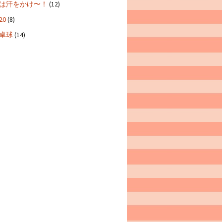
は汗をかけ〜！
(12)
20
(8)
卓球
(14)