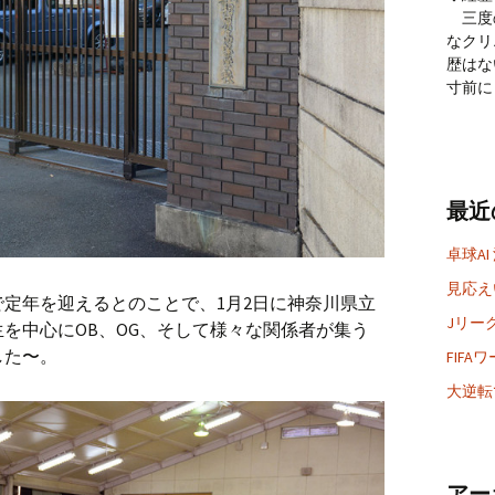
三度
なクリ
歴はな
寸前に
最近
卓球AI
見応えい
定年を迎えるとのことで、1月2日に神奈川県立
Jリー
を中心にOB、OG、そして様々な関係者が集う
した〜。
FIF
大逆転
アー