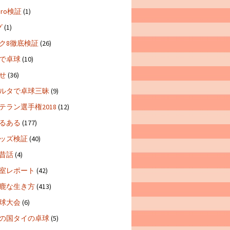
 Pro検証
(1)
グ
(1)
ク8徹底検証
(26)
で卓球
(10)
せ
(36)
ルタで卓球三昧
(9)
テラン選手権2018
(12)
るある
(177)
ッズ検証
(40)
昔話
(4)
室レポート
(42)
鹿な生き方
(413)
球大会
(6)
の国タイの卓球
(5)