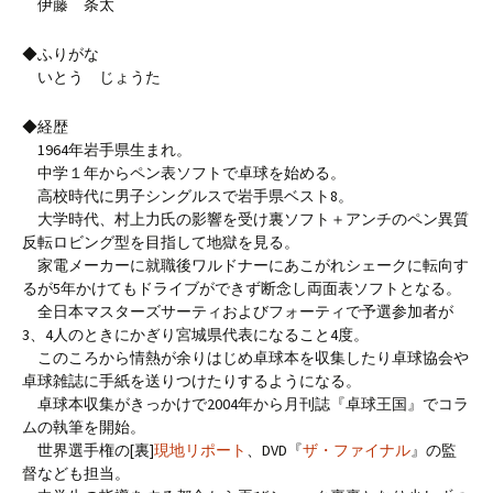
伊藤 条太
◆ふりがな
いとう じょうた
◆経歴
1964年岩手県生まれ。
中学１年からペン表ソフトで卓球を始める。
高校時代に男子シングルスで岩手県ベスト8。
大学時代、村上力氏の影響を受け裏ソフト＋アンチのペン異質
反転ロビング型を目指して地獄を見る。
家電メーカーに就職後ワルドナーにあこがれシェークに転向す
るが5年かけてもドライブができず断念し両面表ソフトとなる。
全日本マスターズサーティおよびフォーティで予選参加者が
3、4人のときにかぎり宮城県代表になること4度。
このころから情熱が余りはじめ卓球本を収集したり卓球協会や
卓球雑誌に手紙を送りつけたりするようになる。
卓球本収集がきっかけで2004年から月刊誌『卓球王国』でコラ
ムの執筆を開始。
世界選手権の[裏]
現地リポート
、DVD『
ザ・ファイナル
』の監
督なども担当。