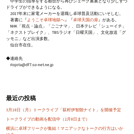
中学生の指導をする都合から再びシェーク裏裏となり少しずつ
ドライブができるようになる。
2017年末に家電メーカーを退職し卓球普及活動にいそしむ。
著書に『
ようこそ卓球地獄へ
』『
卓球天国の扉
』がある。
NHK「視点・論点」「ごごナマ」、日本テレビ「シューイチ」
「ネクストブレイク」、TBSラジオ「日曜天国」、文化放送「グ
ッモニ」など出演多数。
仙台市在住。
◆連絡先
itojota@df7.so-net.ne.jp
最近の投稿
3月18日（月）トークライブ「荻村伊智朗ナイト」を開催予定
トークライブの動画を配信中（2月8日まで）
横浜に卓球フリークが集結！マニアックなトークの行方はいか