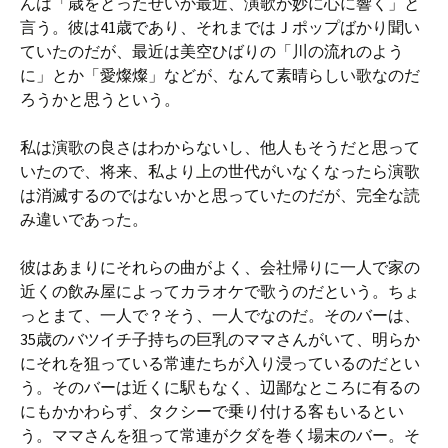
んは「歳をとったせいか最近、演歌が妙に心に響く」と
言う。彼は41歳であり、それまではＪポップばかり聞い
ていたのだが、最近は美空ひばりの「川の流れのよう
に」とか「愛燦燦」などが、なんて素晴らしい歌なのだ
ろうかと思うという。
私は演歌の良さはわからないし、他人もそうだと思って
いたので、将来、私より上の世代がいなくなったら演歌
は消滅するのではないかと思っていたのだが、完全な読
み違いであった。
彼はあまりにそれらの曲がよく、会社帰りに一人で家の
近くの飲み屋によってカラオケで歌うのだという。ちょ
っとまて、一人で？そう、一人でなのだ。そのバーは、
35歳のバツイチ子持ちの巨乳のママさんがいて、明らか
にそれを狙っている常連たちが入り浸っているのだとい
う。そのバーは近くに駅もなく、辺鄙なところに有るの
にもかかわらず、タクシーで乗り付ける客もいるとい
う。ママさんを狙って常連がクダを巻く場末のバー。そ