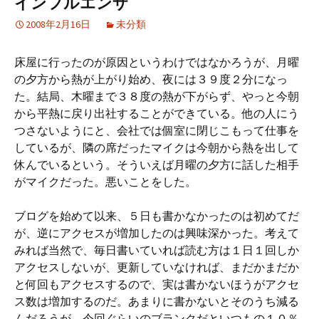
インフルエンザ
2008年2月16日
未分類
床屋に行ったのが原因というわけではなかろうが、月曜
の夕方から熱が上がり始め、夜には３９度２分になっ
た。結局、木曜まで３８度の熱が下がらず、やっと今朝
から平熱に戻り出社することができている。他の人にう
つさないようにと、会社では個室に閉じこもって仕事を
しているが、隣の席だったマイクは今朝から熱を出して
休んでいるという。そういえば月曜の夕方に話した相手
がマイクだった。悪いことをした。
ブログを始めて以来、５日も書かなかったのは初めてだ
が、逆にアクセスが増加したのは興味深かった。考えて
みれば当然で、毎日書いていれば読む方は１日１回しか
アクセスしないが、更新していなければ、まだかまだか
と何回もアクセスするので、実は書かないほうがアクセ
ス数は増加するのだ。あまりに書かないとそのうち減る
んだろうが、今回ぐらいのブランクだといつもの１０％