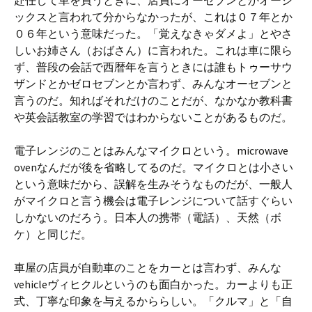
赴任して車を買うときに、店員にオーセブンとかオーシ
ックスと言われて分からなかったが、これは０７年とか
０６年という意味だった。「覚えなきゃダメよ」とやさ
しいお姉さん（おばさん）に言われた。これは車に限ら
ず、普段の会話で西暦年を言うときには誰もトゥーサウ
ザンドとかゼロセブンとか言わず、みんなオーセブンと
言うのだ。知ればそれだけのことだが、なかなか教科書
や英会話教室の学習ではわからないことがあるものだ。
電子レンジのことはみんなマイクロという。microwave
ovenなんだが後を省略してるのだ。マイクロとは小さい
という意味だから、誤解を生みそうなものだが、一般人
がマイクロと言う機会は電子レンジについて話すぐらい
しかないのだろう。日本人の携帯（電話）、天然（ボ
ケ）と同じだ。
車屋の店員が自動車のことをカーとは言わず、みんな
vehicleヴィヒクルというのも面白かった。カーよりも正
式、丁寧な印象を与えるかららしい。「クルマ」と「自