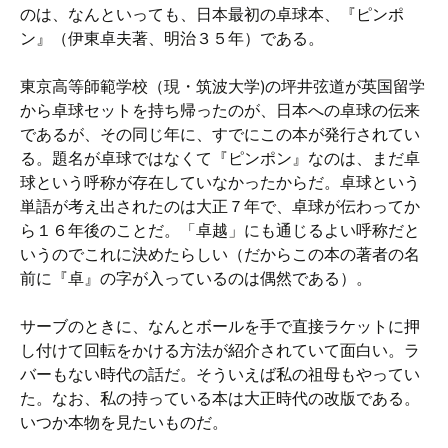
のは、なんといっても、日本最初の卓球本、『ピンポ
ン』（伊東卓夫著、明治３５年）である。
東京高等師範学校（現・筑波大学)の坪井弦道が英国留学
から卓球セットを持ち帰ったのが、日本への卓球の伝来
であるが、その同じ年に、すでにこの本が発行されてい
る。題名が卓球ではなくて『ピンポン』なのは、まだ卓
球という呼称が存在していなかったからだ。卓球という
単語が考え出されたのは大正７年で、卓球が伝わってか
ら１６年後のことだ。「卓越」にも通じるよい呼称だと
いうのでこれに決めたらしい（だからこの本の著者の名
前に『卓』の字が入っているのは偶然である）。
サーブのときに、なんとボールを手で直接ラケットに押
し付けて回転をかける方法が紹介されていて面白い。ラ
バーもない時代の話だ。そういえば私の祖母もやってい
た。なお、私の持っている本は大正時代の改版である。
いつか本物を見たいものだ。