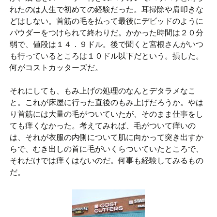
れたのは人生で初めての経験だった。耳掃除や肩叩きな
どはしない。首筋の毛を払って最後にデビッドのように
パウダーをつけられて終わりだ。かかった時間は２０分
弱で、値段は１４．９ドル。後で聞くと宮根さんがいつ
も行っているところは１０ドル以下だという。損した。
何がコストカッターズだ。
それにしても、もみ上げの処理のなんとデタラメなこ
と。これが床屋に行った直後のもみ上げだろうか。やは
り首筋には大量の毛がついていたが、そのまま仕事をし
ても痒くなかった。考えてみれば、毛がついて痒いの
は、それが衣服の内側について肌に向かって突き出すか
らで、むき出しの首に毛がいくらついていたところで、
それだけでは痒くはないのだ。何事も経験してみるもの
だ。