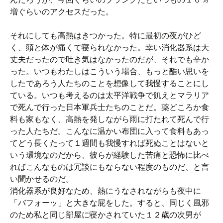
増ぐらいのアクセスだった。
それにしても高熱はきつかった。特に最初の夜がひど
く、頭と体が痛くて寝られなかった。幸い消化器系は大
丈夫だったので吐き気はなかったのだが、それでも辛か
った。いつもわたしはこういう場合、もっと酷い思いを
したであろう人たちのことを想像して我慢することにし
ている。いつも考えるのは太平洋戦争で飢えとマラリア
で死んで行った日本軍兵士たちのことだ。薬どころか食
料も家もなく、高熱を発しながら雨に打たれて死んで行
った人たちだ。こんなに温かい布団に入って食料もあっ
てどう長くたって１週間も我慢すれば死ぬことはないと
いう環境なのだから、彼らが経験した苦痛と恐怖に比べ
ればこんなものは冗談にもならない程度のものだ、と言
い聞かせるのだ。
消化器系が良好なため、熱にうなされながらも夜中に
「バフォーッ」と大きな屁をした。すると、同じく風邪
のため私と同じ部屋に寝かされていた１２歳の次男が