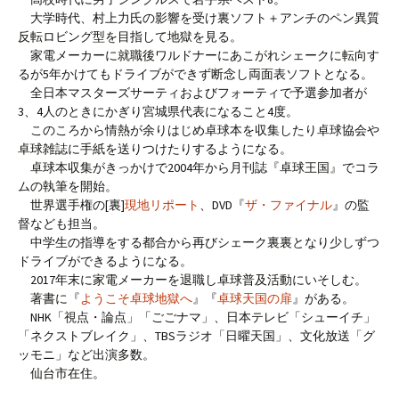
大学時代、村上力氏の影響を受け裏ソフト＋アンチのペン異質
反転ロビング型を目指して地獄を見る。
家電メーカーに就職後ワルドナーにあこがれシェークに転向す
るが5年かけてもドライブができず断念し両面表ソフトとなる。
全日本マスターズサーティおよびフォーティで予選参加者が
3、4人のときにかぎり宮城県代表になること4度。
このころから情熱が余りはじめ卓球本を収集したり卓球協会や
卓球雑誌に手紙を送りつけたりするようになる。
卓球本収集がきっかけで2004年から月刊誌『卓球王国』でコラ
ムの執筆を開始。
世界選手権の[裏]
現地リポート
、DVD『
ザ・ファイナル
』の監
督なども担当。
中学生の指導をする都合から再びシェーク裏裏となり少しずつ
ドライブができるようになる。
2017年末に家電メーカーを退職し卓球普及活動にいそしむ。
著書に『
ようこそ卓球地獄へ
』『
卓球天国の扉
』がある。
NHK「視点・論点」「ごごナマ」、日本テレビ「シューイチ」
「ネクストブレイク」、TBSラジオ「日曜天国」、文化放送「グ
ッモニ」など出演多数。
仙台市在住。