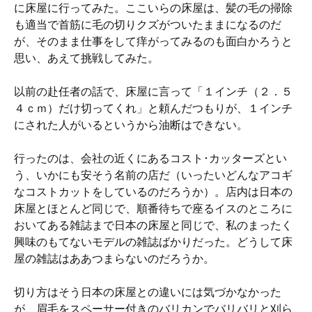
に床屋に行ってみた。ここいらの床屋は、髪の毛の掃除
も適当で首筋に毛の切りクズがついたままになるのだ
が、そのまま仕事をして痒がってみるのも面白かろうと
思い、あえて挑戦してみた。
以前の赴任者の話で、床屋に言って「１インチ（２．５
４ｃｍ）だけ切ってくれ」と頼んだつもりが、１インチ
にされた人がいるというから油断はできない。
行ったのは、会社の近くにあるコスト･カッターズとい
う、いかにも安そう名前の店だ（いったいどんなアコギ
なコストカットをしているのだろうか）。店内は日本の
床屋とほとんど同じで、順番待ちで座るイスのところに
おいてある雑誌まで日本の床屋と同じで、私のまったく
興味のもてないモデルの雑誌ばかりだった。どうして床
屋の雑誌はああつまらないのだろうか。
切り方はそう日本の床屋との違いには気づかなかった
が、眉毛をスペーサー付きのバリカンでバリバリと刈ら