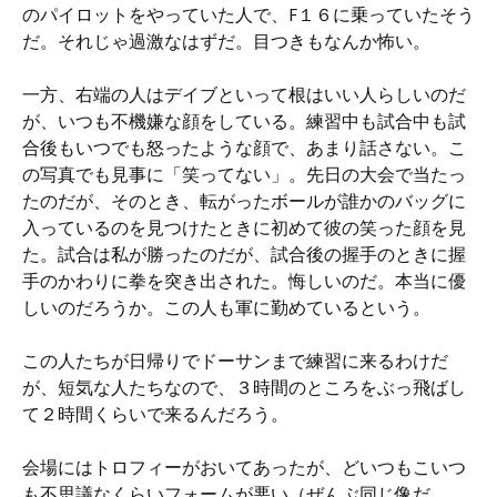
のパイロットをやっていた人で、F１６に乗っていたそう
だ。それじゃ過激なはずだ。目つきもなんか怖い。
一方、右端の人はデイブといって根はいい人らしいのだ
が、いつも不機嫌な顔をしている。練習中も試合中も試
合後もいつでも怒ったような顔で、あまり話さない。こ
の写真でも見事に「笑ってない」。先日の大会で当たっ
たのだが、そのとき、転がったボールが誰かのバッグに
入っているのを見つけたときに初めて彼の笑った顔を見
た。試合は私が勝ったのだが、試合後の握手のときに握
手のかわりに拳を突き出された。悔しいのだ。本当に優
しいのだろうか。この人も軍に勤めているという。
この人たちが日帰りでドーサンまで練習に来るわけだ
が、短気な人たちなので、３時間のところをぶっ飛ばし
て２時間くらいで来るんだろう。
会場にはトロフィーがおいてあったが、どいつもこいつ
も不思議なくらいフォームが悪い（ぜんぶ同じ像だ