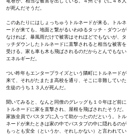
竜巻が、相当な被害を出している。４州ですでに４８人
が死んだそうだ。
このあたりにはしょっちゅうトルネードが来る。トルネ
ードが来ても、地面と繋がるいわゆるタッチ・ダウンが
なければ、暴風雨だけで被害はそれほどでもないが、タ
ッチダウンしたトルネードに直撃されると相当な被害を
受ける。家も車も木も飛ばされるのだからとんでもない
エネルギーだ。
つい昨年もエンタープライズという隣町にトルネードが
来て、それがたまたま高校を通り、そこに非難していた
生徒のうち１３人が死んだ。
聞いてみると、なんと同僚のグレッグも１０年ほど前に
トルネードに家を直撃され、屋根を飛ばされたそうだ。
家族全員でバスタブに入って助かったのだという。トル
ネードが来たときは家の中でバスタブの中に隠れるのが
もっとも安全（というか、それしかない）と言われてい