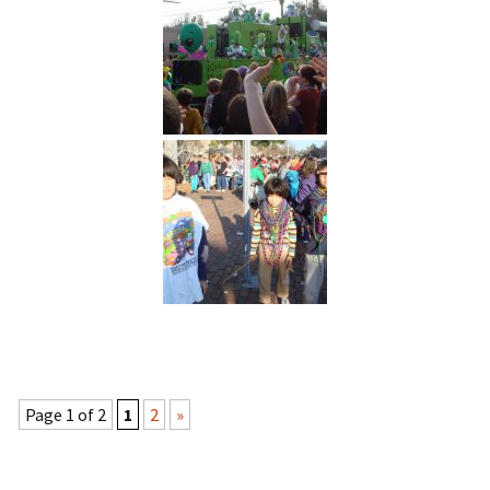
Page 1 of 2
1
2
»