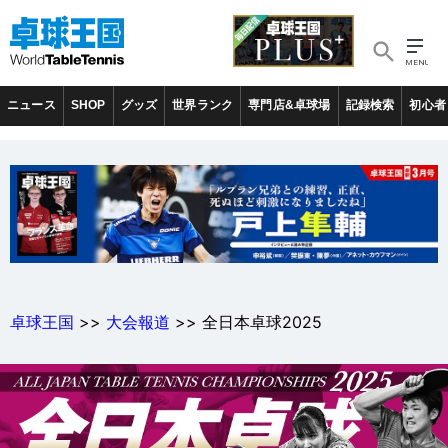
ニュース
SHOP
グッズ
世界ランク
専門店&卓球場
記録検索
初心者
卓球王国
>>
大会報道
>> 全日本卓球2025