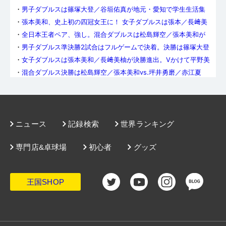
・
男子ダブルスは篠塚大登／谷垣佑真が地元・愛知で学生生活集
大成のV
・
張本美和、史上初の四冠女王に！ 女子ダブルスは張本／長﨑美
柚が優勝
・
全日本王者ペア、強し。混合ダブルスは松島輝空／張本美和が
初優勝
・
男子ダブルス準決勝2試合はフルゲームで決着。決勝は篠塚大登
／谷垣佑真vs.英田理志／松下大星
・
女子ダブルスは張本美和／長﨑美柚が決勝進出。Vかけて平野美
宇／木原美悠と対戦
・
混合ダブルス決勝は松島輝空／張本美和vs.坪井勇磨／赤江夏
星。四冠狙う張本は「悔いなく全力で」
・
松島輝空／張本美和はフルゲームで勝利し準決勝へ。混合ダブ
ルスベスト4が決定
・
前回王者・飯村悠太／木方圭介は敗れる。男子ダブルスは地
元・名電＆愛工大から3ペアが準決勝進出
・
女子ダブルスはベスト4が決定。準決勝は麻生麗名／笹尾明日香
vs.平野美宇／木原美悠、大藤沙月／横井咲桜vs.張本美和／長﨑美
・
松島輝空／張本美和は順調に混合ダブルス準々決勝進出。吉村
ニュース
記録検索
世界ランキング
柚に
和弘／長﨑美柚は前回準優勝ペアを破る
・
男子ダブルスは愛工大名電高＆愛知工業大から4ペアがベスト8
へ。連覇狙う飯村悠太／木方圭介は辛勝で5回戦を突破
専門店&卓球場
初心者
グッズ
・
前回V・麻生麗名／笹尾明日香は苦戦乗り越え女子ダブルス8強
入り。張本美和／長﨑美柚、大藤沙月／横井咲桜、佐藤瞳／芝田
・
ダブルス頂上決定戦がスタート。新女王・張本美和は、本日の
沙季も準々決勝へ
女子複・混合複2回戦に登場
・
2026全日本（ダブルスの部）各都道府県代表はこのペア！ その
3〈滋賀~沖縄〉
王国SHOP
・
2026全日本卓球（ダブルスの部）各都道府県代表はこのペア！
その2 〈東京都〜岐阜県〉
・
2026全日本卓球（ダブルスの部）各都道府県代表はこのペア！
その1 〈北海道〜千葉県〉
・
【全日本エピローグ】「一番強い時にやめたかった」。もうひ
とりの黄金世代・野村萌、母と迎えた最後の全日本
・
天皇杯・皇后杯 2026年全日本卓球選手権大会（一般・ジュニア