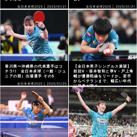
全日本卓球2025 |
2025/01/21
全日本卓球2025 |
2025/01/21
香川県〜沖縄県の代表選手はコ
【全日本男子シングルス展望】
チラ!! 全日本卓球（一般・ジュ
前回V・張本智和と準V・戸上隼
ニアの部）出場選手 その5
輔が優勝戦線をリードか。若手
からベテランまで、幅広い年代
全日本卓球2025 |
2025/01/20
に強者が揃う
全日本卓球2025 |
2025/01/20