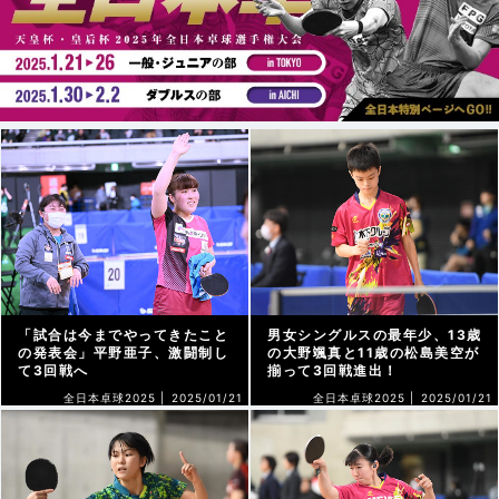
「試合は今までやってきたこと
男女シングルスの最年少、13歳
の発表会」平野亜子、激闘制し
の大野颯真と11歳の松島美空が
て3回戦へ
揃って3回戦進出！
全日本卓球2025 |
2025/01/21
全日本卓球2025 |
2025/01/21