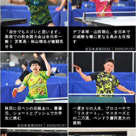
「自分でもスゴいと思います」
デフ卓球・山田萌心、全日本で
高校での初全国大会は全日本一
の経験を糧に更なる高みを目指
般！ 苫東高・秋山晴名が健闘見
す
せる
全日本卓球2025 |
2025/01/21
全日本卓球2025 |
2025/01/21
秋田に日ペンの伝統あり。齋藤
一度きりの人生、プロコーチで
元、ショートとプッシュで大学
「リスタート」。マスターズと
生に挑む
の二刀流、ペンドラ藤田恵大の
挑戦
全日本卓球2025 |
2025/01/21
全日本卓球2025 |
2025/01/21