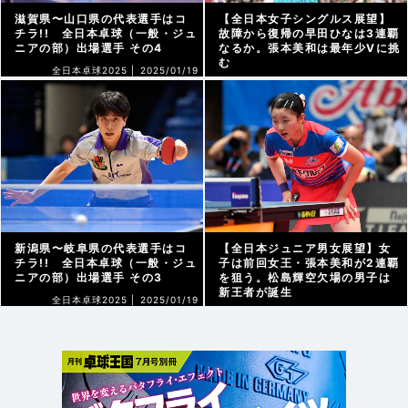
滋賀県〜山口県の代表選手はコ
【全日本女子シングルス展望】
チラ!! 全日本卓球（一般・ジュ
故障から復帰の早田ひなは3連覇
ニアの部）出場選手 その4
なるか。張本美和は最年少Vに挑
む
全日本卓球2025 |
2025/01/19
全日本卓球2025 |
2025/01/19
新潟県〜岐阜県の代表選手はコ
【全日本ジュニア男女展望】女
チラ!! 全日本卓球（一般・ジュ
子は前回女王・張本美和が2連覇
ニアの部）出場選手 その3
を狙う。松島輝空欠場の男子は
新王者が誕生
全日本卓球2025 |
2025/01/19
全日本卓球2025 |
2025/01/18