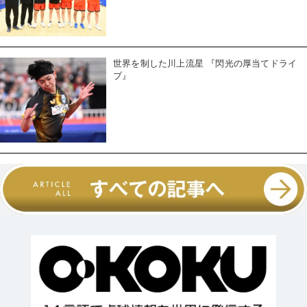
世界を制した川上流星 『閃光の厚当てドライ
ブ』