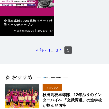
全日本卓球2025現地リポート特
設ページがオープン
全日本卓球2025 |
2025/01/17
« 前へ
1
…
3
4
5
トピックス
秋田高校卓球部、12年ぶりのイン
ターハイへ 「文武両道」の進学校
が掴んだ切符