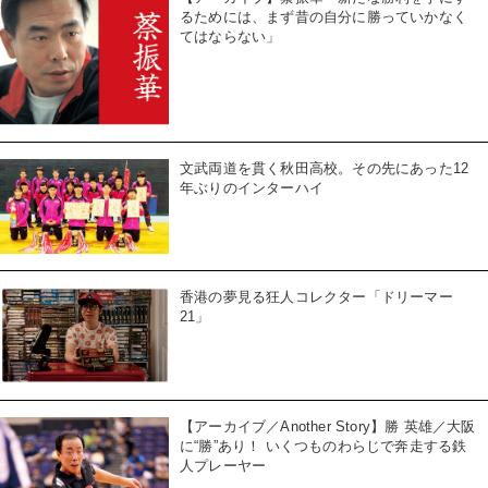
るためには、まず昔の自分に勝っていかなく
てはならない」
文武両道を貫く秋田高校。その先にあった12
年ぶりのインターハイ
香港の夢見る狂人コレクター「ドリーマー
21」
【アーカイブ／Another Story】勝 英雄／大阪
に“勝”あり！ いくつものわらじで奔走する鉄
人プレーヤー