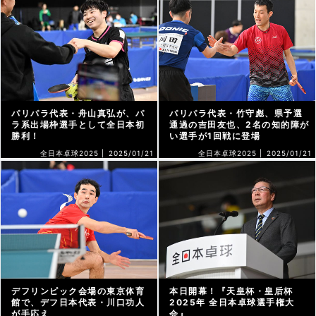
パリパラ代表・舟山真弘が、パ
パリパラ代表・竹守彪、県予選
ラ系出場枠選手として全日本初
通過の吉田友也、2名の知的障が
勝利！
い選手が1回戦に登場
全日本卓球2025 |
2025/01/21
全日本卓球2025 |
2025/01/21
デフリンピック会場の東京体育
本日開幕！『天皇杯・皇后杯
館で、デフ日本代表・川口功人
2025年 全日本卓球選手権大
が手応え
会』