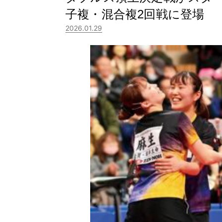
子複・混合複2回戦に登場
2026.01.29