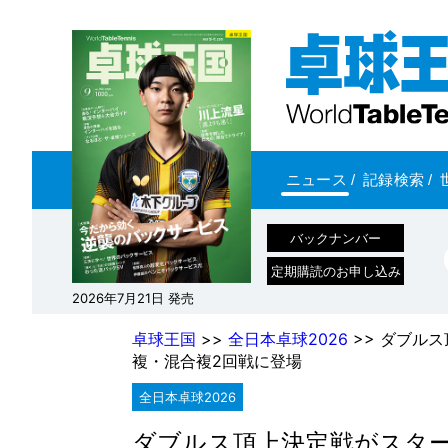
ニュース
/
記録検索
/
バックナンバー
定期購読のお申し込み
2026年7月21日 発売
卓球王国
>>
全日本卓球2026
>> ダブル
複・混合複2回戦に登場
全日本卓球2026
ダブルス頂上決定戦がスタ