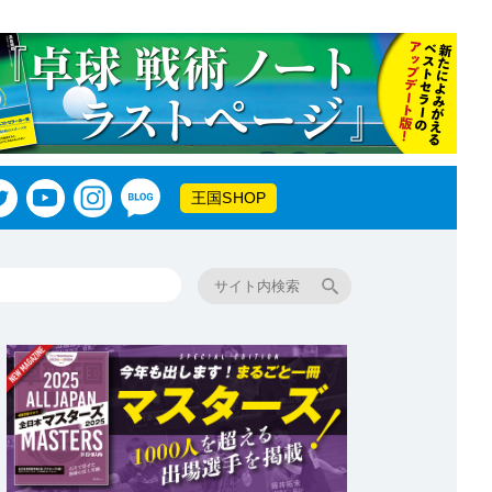
王国SHOP