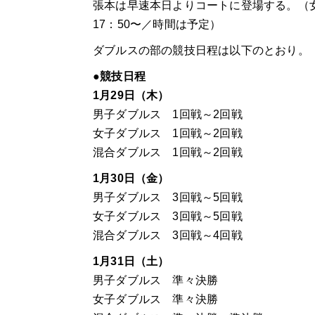
張本は早速本日よりコートに登場する。（女
17：50〜／時間は予定）
ダブルスの部の競技日程は以下のとおり。
●競技日程
1月29日（木）
男子ダブルス 1回戦～2回戦
女子ダブルス 1回戦～2回戦
混合ダブルス 1回戦～2回戦
1月30日（金）
男子ダブルス 3回戦～5回戦
女子ダブルス 3回戦～5回戦
混合ダブルス 3回戦～4回戦
1月31日（土）
男子ダブルス 準々決勝
女子ダブルス 準々決勝