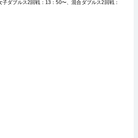
子ダブルス2回戦：13：50〜、混合ダブルス2回戦：