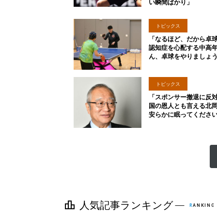
い瞬間ばかり」
トピックス
「なるほど、だから卓
認知症を心配する中高
ん、卓球をやりましょ
トピックス
「スポンサー撤退に反
国の恩人とも言える北
安らかに眠ってくださ