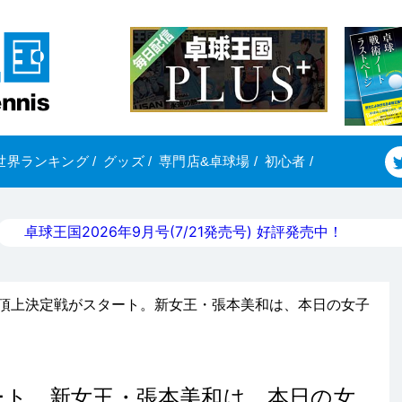
世界ランキング
/
グッズ
/
専門店&卓球場
/
初心者
/
卓球王国2026年9月号(7/21発売号) 好評発売中！
ス頂上決定戦がスタート。新女王・張本美和は、本日の女子
ート。新女王・張本美和は、本日の女