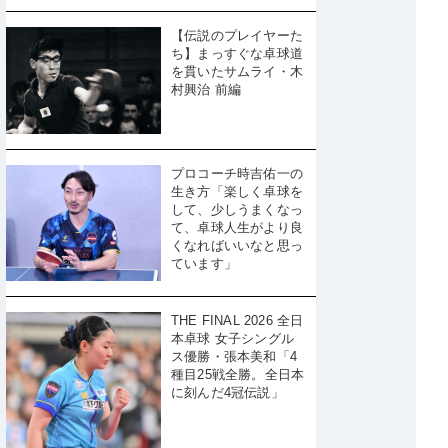
「最後の1点を取る工夫は張本選手が上手だっ
・
女子シングルス準々決勝、張本美和、横井咲桜
た」
【伝説のプレイヤーた
が勝負を制す
・
早田ひな、完璧なカット打ちで佐藤瞳を完封。
ち】まっすぐな卓球道
準決勝に駒を進める
を貫いたサムライ・木
・
女子シングルス準々決勝、早田ひな、木原美悠
がベスト4進出を決める
村興治 前編
・
謙虚に語る谷垣佑真。戸上隼輔に2度目の勝利
も「1回、2回はまぐれ」
・
ジュニア男子ベスト8のオモテ使い・黄塚結
空。モチベ低下での休止期間を乗り越え大ブレイ
・
大島祐哉、かつての後輩・川上流星との大激闘
ク
に散る。うれしさと悔しさの交錯する敗戦
プロコーチ時吉佑一の
・
「勝ち負けよりやることをやる」。メンタル充
実の木造勇人、7年ぶりのランク入りで8強
生き方「楽しく卓球を
・
カット打ちの名手・伊藤美誠を追いつめた！高
して、少しうまくなっ
校生チョッパー・山室早矢が躍動
・
インハイ、世界ユースに続きジュニアも制覇！
て、卓球人生がより良
勢い止まらぬ川上流星、一般でも8強へ
くなればいいなと思っ
・
「本当はもっとできるはずなのに、なんでやら
ています」
ないんだ」恩師の一喝で覚醒！中城瑛貴、最後の
・
「世界トップのカットに勝たないといけないの
ジュニアで大爆発
が全日本の難しさ」平野美宇は佐藤瞳に屈してベ
・
戸上隼輔、またも谷垣佑真に苦杯を喫してV奪
スト16
還逃す「悔しい。これが今の実力かなと痛感して
THE FINAL 2026 全日
・
ジュニア王者・川上がベスト8入り。戸上は谷
いる」
本卓球 女子シングル
垣の前に敗退。男子シングルス6回戦の結果
・
平野美宇、伊藤美誠が敗れる。女子シングルス
ス優勝・張本美和「4
6回戦の結果
・
松島輝空、張本智和らが勝ち進む。男子シング
種目25戦全勝。全日本
ルス5回戦の結果
に刻んだ4冠伝説」
・
女子ランカー16名が出揃う。女子シングルス5
回戦の結果
・
女子は張本美和が4連覇、男子は川上流星が初
優勝! ジュニア男女決勝結果