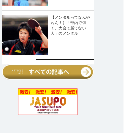
・
ジュニア３位の高森愛央「相手のほうがミスし
ない。自分はそこでミスしてしまう。そこの差」
・
雪の新潟から東京へ。吉田蒼、ジュニア男子で
爪痕を残す３位「途中で頭が真っ白になりまし
・
ジュニア決勝は川上vs.中城、張本vs.小塩。ジ
た」
【メンタルってなんや
ュニア男女準決勝結果
・
流星を追い詰めた、琥珀のきらめき。「全日本
ねん！】「部内で強
で当たったら絶対倒すという気持ちでやってき
く、大会で勝てない
・
川上流星、張本美和、松島美空らが勝ち上が
た」
人」のメンタル
る。ジュニア男女準々決勝の結果
・
好カード、続々。大会の華「ラン決」こと男女
シングルス5回戦の組み合わせ。
・
1階に並ぶブースはこの3メーカー。限定＆注目
アイテムを紹介！
・
大波乱一歩手前、第2シード篠塚大登が渡部民
人に大苦戦「めちゃくちゃホッとした」
・
世界ユース2位の吉山和希を下した横谷晟「2・
3回戦でタフな試合をこなしてきたので、ちょっ
・
同い年のライバル・出澤杏佳との接戦に勝利し
と自信がありました」
た長﨑美柚。「スーパーシードの初戦の中では、
・
田中佑汰が逆転負けで初戦敗退の波乱「ギリギ
一番厳しい山だなって思っていた」
リのところでどうかなと楽しみではあったんです
・
「あれで勝てないのが自分らしいなって
けど、なかなか勝たせてもらえない」
（笑）」 木村光歩、全日学女王・面田采巳に惜敗
・
3度目の優勝に挑む戸上隼輔、初戦快勝「チャ
も「悔いはなし」
レンジャーとして一戦一戦をポジティブな気持ち
・
スーパーシード、試練の4回戦。前回ベスト8の
でやりたい」
曽根翔と岡野俊介が初戦敗退
・
WTTで大活躍の佐藤瞳、さらなる進化への手応
え。「自分が目指す卓球が確立できてきた」
・
平野美宇、4回戦を辛勝「初戦だと“平野のゼッ
ケン”で2点くらい取れるけど（笑）、それが全く
・
十六銀行の加藤亜実、最後の全日本。「負けて
なかった」
悔しいけど力は出し切った」
・
第1シード・早田ひなが女子シングルス4回戦に
登場。髙森愛央を下して初戦突破