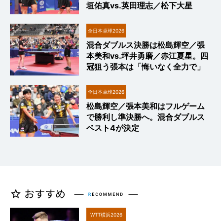
垣佑真vs.英田理志／松下大星
全日本卓球2026
混合ダブルス決勝は松島輝空／張
本美和vs.坪井勇磨／赤江夏星。四
冠狙う張本は「悔いなく全力で」
全日本卓球2026
松島輝空／張本美和はフルゲーム
で勝利し準決勝へ。混合ダブルス
ベスト4が決定
WTT横浜2026