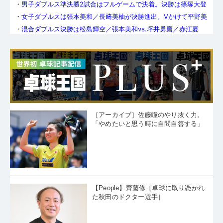
・
男子ダブルス準決勝2試合はフルゲームで決着。決勝は篠塚大登
／谷垣佑真vs.英田理志／松下大星
・
女子ダブルスは張本美和／長﨑美柚が決勝進出。Vかけて平野美
宇／木原美悠と対戦
・
混合ダブルス決勝は松島輝空／張本美和vs.坪井勇磨／赤江夏
星。四冠狙う張本は「悔いなく全力で」
・
松島輝空／張本美和はフルゲームで勝利し準決勝へ。混合ダブ
ルスベスト4が決定
・
前回王者・飯村悠太／木方圭介は敗れる。男子ダブルスは地
元・名電＆愛工大から3ペアが準決勝進出
・
女子ダブルスはベスト4が決定。準決勝は麻生麗名／笹尾明日香
vs.平野美宇／木原美悠、大藤沙月／横井咲桜vs.張本美和／長﨑美
・
松島輝空／張本美和は順調に混合ダブルス準々決勝進出。吉村
柚に
和弘／長﨑美柚は前回準優勝ペアを破る
・
男子ダブルスは愛工大名電高＆愛知工業大から4ペアがベスト8
へ。連覇狙う飯村悠太／木方圭介は辛勝で5回戦を突破
・
前回V・麻生麗名／笹尾明日香は苦戦乗り越え女子ダブルス8強
入り。張本美和／長﨑美柚、大藤沙月／横井咲桜、佐藤瞳／芝田
［アーカイブ］佐藤瞳のやり抜く力。
・
ダブルス頂上決定戦がスタート。新女王・張本美和は、本日の
沙季も準々決勝へ
女子複・混合複2回戦に登場
「やめたいと思う時に自問自答する」
・
2026全日本（ダブルスの部）各都道府県代表はこのペア！ その
3〈滋賀~沖縄〉
・
2026全日本卓球（ダブルスの部）各都道府県代表はこのペア！
その2 〈東京都〜岐阜県〉
・
2026全日本卓球（ダブルスの部）各都道府県代表はこのペア！
その1 〈北海道〜千葉県〉
・
【全日本エピローグ】「一番強い時にやめたかった」。もうひ
とりの黄金世代・野村萌、母と迎えた最後の全日本
・
天皇杯・皇后杯 2026年全日本卓球選手権大会（一般・ジュニア
の部）各種目の入賞者はこちら
【People】齊藤修［卓球に取り憑かれ
・
松島輝空の猛攻を止められなかった篠塚大登「本当にもう途中
た秋田のドクター選手］
から、何もすることがなかった」
・
2連覇達成、松島輝空の優勝会見「今年は世界ランキング5位以
内を目指したい」
・
早田ひな、敗れてなお第一人者の貫禄示す「準優勝はもちろん
悔しいですけど、思ったよりうまくできたな、という感覚はあ