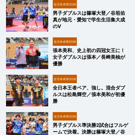
全日本卓球2026
男子ダブルスは篠塚大登／谷垣佑
真が地元・愛知で学生生活集大成
のV
全日本卓球2026
張本美和、史上初の四冠女王に！
女子ダブルスは張本／長﨑美柚が
優勝
全日本卓球2026
全日本王者ペア、強し。混合ダブ
ルスは松島輝空／張本美和が初優
勝
全日本卓球2026
男子ダブルス準決勝2試合はフルゲ
ームで決着。決勝は篠塚大登／谷