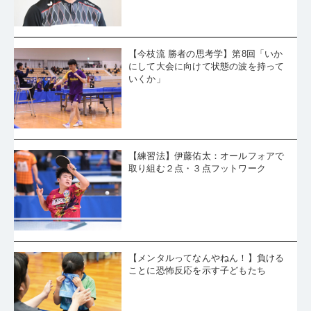
・
「小さい頃から全日本で優勝するのが私の中での大きな目標だ
る」
った」張本美和優勝会見
・
元全日本監督・倉嶋洋介の眼「才能が開花し、自信がつき、誰
も追いつけない松島輝空に」
・
松島輝空が2連覇達成。篠塚大登を4-0で退ける。男子シングル
ス決勝の結果
【今枝流 勝者の思考学】第8回「いか
・
張本美和が激戦を制し、ついに女子シングルス初優勝、ジュニ
にして大会に向けて状態の波を持って
アとの二冠を達成！
・
女王を苦しめた木原美悠。善戦及ばず準決勝敗退も「今できる
いくか」
ことはすべて出し切った」
・
元全日本監督・倉嶋洋介の眼「松島対張本、世界の一桁同士の
高速ハイレベルマッチ」
・
男子決勝は松島輝空 vs.篠塚大登に。男子準決勝結果
・
早田ひなと張本美和が決勝進出！ 女子準決勝結果
・
張本智和、元ダブルスパートナーとの激闘に勝利。明日は松島
【練習法】伊藤佑太：オールフォアで
輝空へ雪辱を期す
・
16歳のヤングスター・川上流星、一般は8強で終戦。「また来
取り組む２点・３点フットワーク
年、優勝目指して頑張りたい」
・
18歳の恐るべき試合巧者、松島輝空。「我慢、我慢と自分に言
い聞かせながらプレーした」
・
篠塚大登、宇田幸矢との左腕対決を制す。「これだけの歓声の
中で試合をできること、明日もこういう中でできることがうれし
・
準々決勝では男女通じて最年長。32歳・吉村真晴が松島輝空と
い」
意地の接戦「本当はもっと暴れまくって打ち回りたかった」
・
元全日本監督・倉嶋洋介の眼「松島の自信と覚悟、谷垣の驚異
的なバックハンド、張本の攻守のバランス」
・
男子シングルス準々決勝、張本智和、篠塚大登が激戦に勝利
【メンタルってなんやねん！】負ける
・
男子シングルス準々決勝、松島輝空、谷垣佑真が2年連続ベスト
ことに恐怖反応を示す子どもたち
4進出
・
長﨑美柚、成長感じる一戦も準々決勝で敗退「最後の1点を取る
工夫は張本選手が上手だった」
・
女子シングルス準々決勝、張本美和、横井咲桜が勝負を制す