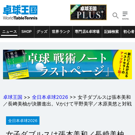
ニュース
SHOP
グッズ
世界ランク
専門店&卓球場
記録検索
初心者
卓球王国
>>
全日本卓球2026
>> 女子ダブルスは張本美和
／長﨑美柚が決勝進出。Vかけて平野美宇／木原美悠と対戦
全日本卓球2026
女子ダブルスは張本美和／長﨑美柚