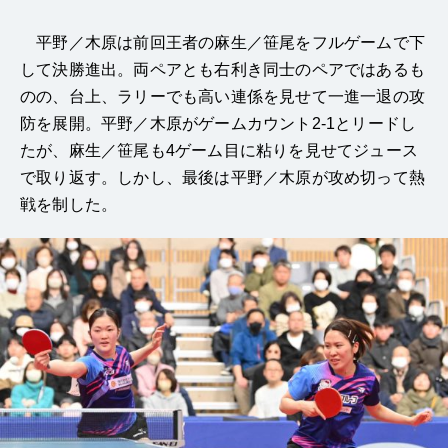
平野／木原は前回王者の麻生／笹尾をフルゲームで下
して決勝進出。両ペアとも右利き同士のペアではあるも
のの、台上、ラリーでも高い連係を見せて一進一退の攻
防を展開。平野／木原がゲームカウント2-1とリードし
たが、麻生／笹尾も4ゲーム目に粘りを見せてジュース
で取り返す。しかし、最後は平野／木原が攻め切って熱
戦を制した。