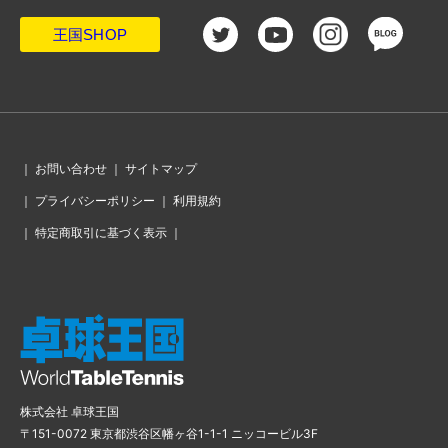
がる
・
ジュニア女子3回戦、4連覇を狙う張本美和は快勝
王国SHOP
・
ありがたい「食」のサポート。全農ブースで和牛肉巻きおにぎ
り販売中！
・
ジュニア男子3回戦、世界ユースU19王者の川上流星は快勝発進
・
学園長はあの「岡ちゃん」。新鋭・FCI明徳高から初の全日本出
場、田中沙和がジュニアで記念の1勝
・
粒高？いや、表でした！東福岡高の変則プレーヤー・松尾孝太
郎の用具のこだわり
・
宮崎県都城市の公立名門校で腕を磨くサウスポー・久保田芭玖
斗。大志を持って最終学年へ
・
兄妹で異質プレーヤー！黄塚結空＆咲宙の用具のこだわり
｜
お問い合わせ
｜
サイトマップ
・
「勉強道具を持ってきて、空いた時間に勉強していました」神
｜
プライバシーポリシー
｜
利用規約
港橘高・松井朱音、文武両道で挑んだ全日本
・
父は宮城のレジェンドプレーヤー。初の兄弟同時出場、津田智
貴・豊貴の全日本
｜
特定商取引に基づく表示
｜
・
福島東稜高の佐藤侑大が中シードの名電高・原井敢田を接戦で
破り、3回戦へ
・
異質プレーヤーの希望。中村光人が0ｰ2から逆転勝利！
・
鹿児島からジュニア出場の黒木玲那。全日本の舞台に「茶恋
知」
・
2連覇へ視界良好か。松島輝空、明日に迫った自身の全日本開幕
へ向け、抱負を語る
・
早田ひなの会見「女子のレベルがどんどん上がっているので、
結果を気にせず1戦ずつ戦っていきたい」
・
親子二代の日ペン讃歌。新潟・上越高の堀凱生斗が奮闘
・
こちらも小学6年生。三宅直斗が高校生とゲームオールの熱戦
株式会社 卓球王国
・
小学6年生の村守結仁は初戦敗退。ベンチに入った父は元日本代
表選手
〒151-0072 東京都渋谷区幡ヶ谷1-1-1 ニッコービル3F
・
地元沖縄から親娘で挑戦する全日本。花木愛理と父・友明さん