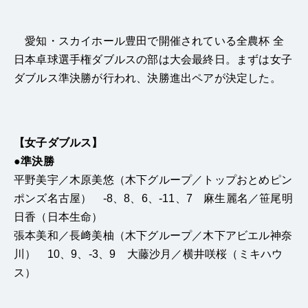
愛知・スカイホール豊田で開催されている全農杯 全
日本卓球選手権ダブルスの部は大会最終日。まずは女子
ダブルス準決勝が行われ、決勝進出ペアが決定した。
【女子ダブルス】
●準決勝
平野美宇／木原美悠（木下グループ／トップおとめピン
ポンズ名古屋） -8、8、6、-11、7 麻生麗名／笹尾明
日香（日本生命）
張本美和／長﨑美柚（木下グループ／木下アビエル神奈
川） 10、9、-3、9 大藤沙月／横井咲桜（ミキハウ
ス）