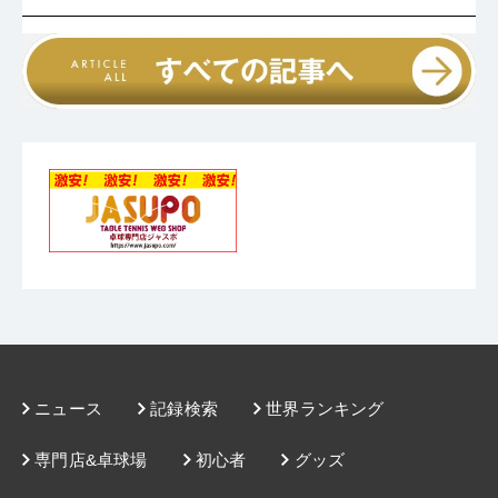
「途中で頭が真っ白になりました」
・
ジュニア決勝は川上vs.中城、張本vs.小塩。ジュニア男女準決勝
結果
・
流星を追い詰めた、琥珀のきらめき。「全日本で当たったら絶
対倒すという気持ちでやってきた」
・
川上流星、張本美和、松島美空らが勝ち上がる。ジュニア男女
準々決勝の結果
・
好カード、続々。大会の華「ラン決」こと男女シングルス5回戦
の組み合わせ。
・
1階に並ぶブースはこの3メーカー。限定＆注目アイテムを紹
介！
・
大波乱一歩手前、第2シード篠塚大登が渡部民人に大苦戦「めち
ゃくちゃホッとした」
・
世界ユース2位の吉山和希を下した横谷晟「2・3回戦でタフな試
合をこなしてきたので、ちょっと自信がありました」
・
同い年のライバル・出澤杏佳との接戦に勝利した長﨑美柚。
「スーパーシードの初戦の中では、一番厳しい山だなって思って
・
田中佑汰が逆転負けで初戦敗退の波乱「ギリギリのところでど
いた」
うかなと楽しみではあったんですけど、なかなか勝たせてもらえ
・
「あれで勝てないのが自分らしいなって（笑）」 木村光歩、全
ない」
日学女王・面田采巳に惜敗も「悔いはなし」
・
3度目の優勝に挑む戸上隼輔、初戦快勝「チャレンジャーとして
一戦一戦をポジティブな気持ちでやりたい」
・
スーパーシード、試練の4回戦。前回ベスト8の曽根翔と岡野俊
介が初戦敗退
・
WTTで大活躍の佐藤瞳、さらなる進化への手応え。「自分が目
指す卓球が確立できてきた」
・
平野美宇、4回戦を辛勝「初戦だと“平野のゼッケン”で2点くら
い取れるけど（笑）、それが全くなかった」
・
十六銀行の加藤亜実、最後の全日本。「負けて悔しいけど力は
ニュース
記録検索
世界ランキング
出し切った」
・
第1シード・早田ひなが女子シングルス4回戦に登場。髙森愛央
を下して初戦突破
専門店&卓球場
初心者
グッズ
・
ジュニアはベスト8が決定。男子は野田学園から3名が8強進出
・
ジュニア男女でベスト16が決定。小学6年生の松島美空が勝ち上