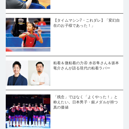
・
早田ひな、完璧なカット打ちで佐藤瞳を完封。準決勝に駒を進
める
・
女子シングルス準々決勝、早田ひな、木原美悠がベスト4進出を
決める
・
謙虚に語る谷垣佑真。戸上隼輔に2度目の勝利も「1回、2回はま
【タイムマシン7・これダレ】「変幻自
ぐれ」
・
ジュニア男子ベスト8のオモテ使い・黄塚結空。モチベ低下での
在のお子様であった！」
休止期間を乗り越え大ブレイク
・
大島祐哉、かつての後輩・川上流星との大激闘に散る。うれし
さと悔しさの交錯する敗戦
・
「勝ち負けよりやることをやる」。メンタル充実の木造勇人、7
年ぶりのランク入りで8強
・
カット打ちの名手・伊藤美誠を追いつめた！高校生チョッパ
ー・山室早矢が躍動
・
インハイ、世界ユースに続きジュニアも制覇！勢い止まらぬ川
上流星、一般でも8強へ
・
「本当はもっとできるはずなのに、なんでやらないんだ」恩師
粘着＆微粘着の力④ 水谷隼さん＆坂本
の一喝で覚醒！中城瑛貴、最後のジュニアで大爆発
竜介さんが語る現代の粘着ラバー
・
「世界トップのカットに勝たないといけないのが全日本の難し
さ」平野美宇は佐藤瞳に屈してベスト16
・
戸上隼輔、またも谷垣佑真に苦杯を喫してV奪還逃す「悔しい。
これが今の実力かなと痛感している」
・
ジュニア王者・川上がベスト8入り。戸上は谷垣の前に敗退。男
子シングルス6回戦の結果
・
平野美宇、伊藤美誠が敗れる。女子シングルス6回戦の結果
「残念」ではなく「よくやった！」と
・
松島輝空、張本智和らが勝ち進む。男子シングルス5回戦の結果
称えたい。日本男子・銀メダルが持つ
・
女子ランカー16名が出揃う。女子シングルス5回戦の結果
真の価値
・
女子は張本美和が4連覇、男子は川上流星が初優勝! ジュニア
男女決勝結果
・
ジュニア３位の高森愛央「相手のほうがミスしない。自分はそ
こでミスしてしまう。そこの差」
・
雪の新潟から東京へ。吉田蒼、ジュニア男子で爪痕を残す３位