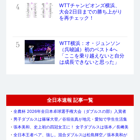
4
WTTチャンピオンズ横浜、
大会2日目までの勝ち上がり
を再チェック！
5
WTT横浜：オ・ジュンソン
（呉晙誠）初のベスト4へ
「ここを乗り越えないと自分
は成長できないと思った」
全日本速報 記事一覧
・
全農杯 2026年全日本卓球選手権大会（ダブルスの部）入賞者
・
男子ダブルスは篠塚大登／谷垣佑真が地元・愛知で学生生活集
大成のV
・
張本美和、史上初の四冠女王に！ 女子ダブルスは張本／長﨑美
柚が優勝
・
全日本王者ペア、強し。混合ダブルスは松島輝空／張本美和が
初優勝