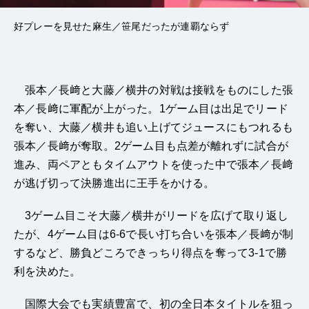
好プレーを見せた麻生／笹尾だったが連覇ならず
張本／長﨑と大藤／横井の対戦は接戦をものにした張
本／長﨑に軍配が上がった。1ゲーム目は出足でリード
を奪い、大藤／横井も追い上げてジュースにもつれるも
張本／長﨑が奪取。2ゲーム目も点差が離れずに試合が
進み、両ペアともタイムアウトを使った中で張本／長﨑
が逃げ切って決勝進出に王手をかける。
3ゲーム目こそ大藤／横井がリードを広げて取り返し
たが、4ゲーム目は6-6で長い打ち合いを張本／長﨑が制
するなど、勝負どころできっちり得点を奪って3-1で勝
利を決めた。
国際大会でも実績豊富で、初の全日本タイトルを狙っ