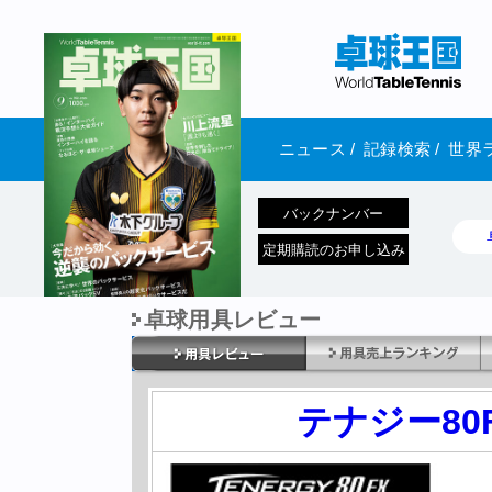
ニュース
/
記録検索
/
世界
バックナンバー
定期購読のお申し込み
卓球用具レビュー
1970年1月01日 発売
テナジー80