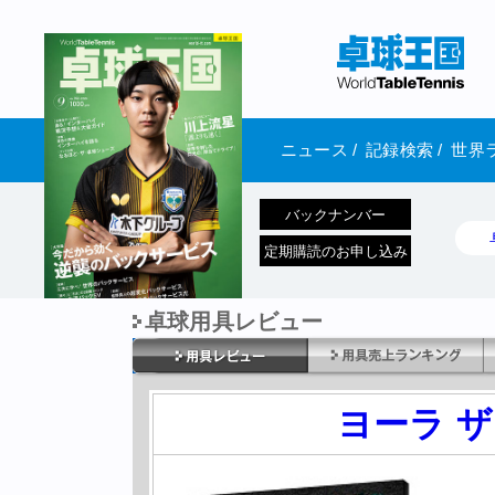
ニュース
/
記録検索
/
世界
バックナンバー
定期購読のお申し込み
卓球用具レビュー
1970年1月01日 発売
ヨーラ 