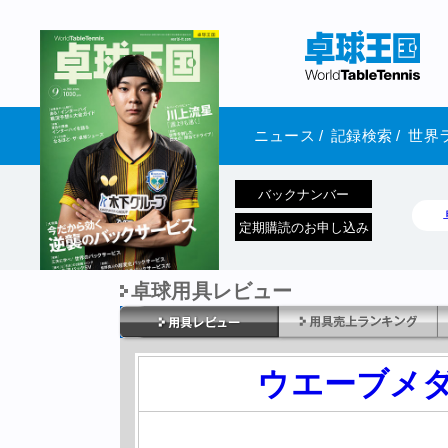
ニュース
/
記録検索
/
世界
バックナンバー
定期購読のお申し込み
卓球用具レビュー
1970年1月01日 発売
ウエーブメダ