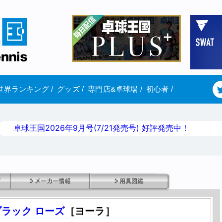
世界ランキング
/
グッズ
/
専門店&卓球場
/
初心者
/
卓球王国2026年9月号(7/21発売号) 好評発売中！
ブラック ローズ
［ヨーラ］