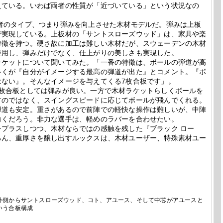
えている。いわば両者の性質が「近づいている」という状況なの
者のタイプ、つまり弾みを向上させた木材モデルだ。弾みは上板
で実現している。上板材の「サントスローズウッド」は、家具や楽
特徴を持つ。硬さ故に加工は難しい木材だが、スウェーデンの木材
使用し、弾みだけでなく、仕上がりの美しさも実現した。
ケットについて聞いてみた。「一番の特徴は、ボールの弾道が高
多くが『自分がイメージする最高の弾道が出た』とコメント。『ボ
はない』。そんなイメージを与えてくる7枚合板です」。
枚合板としては弾みが良い。一方で木材ラケットらしくボールを
すのではなく、スイングスピードに応じてボールが飛んでくれる。
弾道も安定。重さがあるので前陣での軽快な操作は難しいが、中陣
向くだろう。非力な選手は、軽めのラバーを合わせたい。
プラスしつつ、木材ならではの感触を残した『ブラック ロー
ろん、重厚さを醸し出すルックスは、木材ユーザー、特殊素材ユー
。
外側からサントスローズウッド、コト、アユース、そして中芯がアユースと
いう合板構成