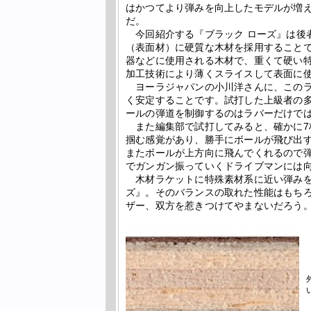
はかつてより弾みを向上したモデルが増
だ。
今回紹介する『ブラック ローズ』は後
（表面材）に硬質な木材を採用すること
器などに使用される木材で、重くて硬い
加工技術により薄くスライスして表面に
ヨーラジャパンの小川洋さんに、このラ
く安定することです。試打した上級者の
ールの弾道を制御するのはラバーだけで
また編集部で試打してみると、確かに7
掴む感覚があり、勝手にボールが飛び出
またボールが上方向に飛んでくれるので
でガンガン振っていくドライブマンには
木材ラケットに特殊素材系に近い弾みを
ズ』。そのバランスの取れた性能はもち
ザー、双方を惹きつけてやまないだろう