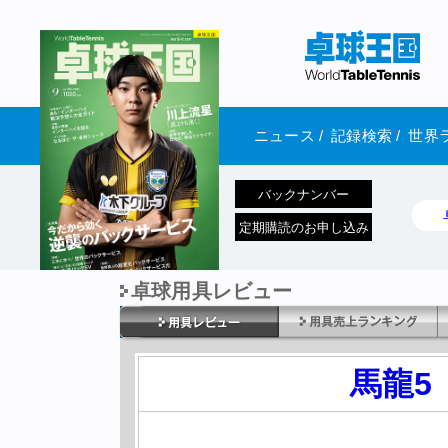
ニュース
/
記録検索
/
世界
バックナンバー
定期購読のお申し込み
卓球用具レビュー
1970年1月01日 発売
馬龍5