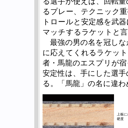
る選手が使えば、回転量
るプレー、テクニック重
トロールと安定感を武器
マッチするラケットと言
最強の男の名を冠しな
に応えてくれるラケット
者・馬龍のエスプリが宿
安定性は、手にした選手
る。「馬龍」の名に違わ
上板に
硬度