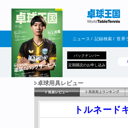
ニュース
/
記録検索
/
世界
バックナンバー
定期購読のお申し込み
卓球用具レビュー
1970年1月01日 発売
トルネード