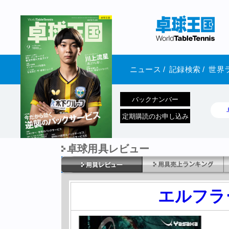
ニュース
/
記録検索
/
世界
バックナンバー
定期購読のお申し込み
卓球用具レビュー
1970年1月01日 発売
エルフラ