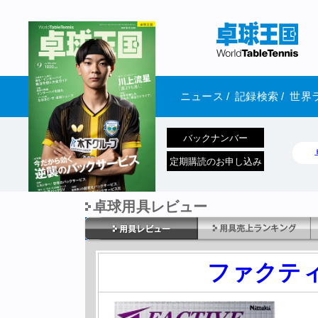
ニュース
/
記録検索
/
世界
バックナンバー
定期購読のお申し込み
卓球用具レビュー
1970年1月01日 発売
ファクテ