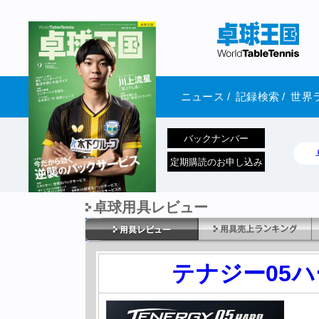
ニュース
/
記録検索
/
世界
バックナンバー
定期購読のお申し込み
卓球用具レビュー
1970年1月01日 発売
テナジー05