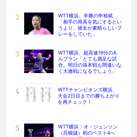
2
WTT横浜。辛勝の申裕斌
「相手の用具を気にするとい
うより、彼女が素晴らしいプ
レーをしていた」
3
WTT横浜、超高速19分のA.
ルブラン「とても満足な試
合。明日の張本戦も間違いな
く大激戦になるでしょう」
4
WTTチャンピオンズ横浜、
大会2日目までの勝ち上がり
を再チェック！
5
WTT横浜：オ・ジュンソン
（呉晙誠）初のベスト4へ