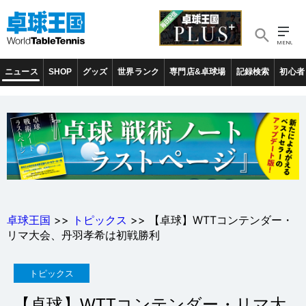
ニュース
SHOP
グッズ
世界ランク
専門店&卓球場
記録検索
初心者
卓球王国
>>
トピックス
>> 【卓球】WTTコンテンダー・
リマ大会、丹羽孝希は初戦勝利
トピックス
【卓球】WTTコンテンダー・リマ大