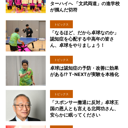
ターハイへ 「文武両道」の進学校
が掴んだ切符
トピックス
「なるほど、だから卓球なのか」
認知症を心配する中高年の皆さ
ん、卓球をやりましょう！
トピックス
卓球は認知症の予防・改善に効果
がある!? T-NEXTが実験を本格化
トピックス
「スポンサー撤退に反対」卓球王
国の恩人とも言える北岡功さん、
安らかに眠ってください