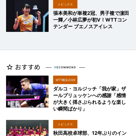
トピックス
張本美和が単複2冠、男子複で濵田
一輝／小林広夢が初V！WTTコン
テンダー ブエノスアイレス
WTT横浜2026
ダルコ・ヨルジッチ「我が家」ザ
ールブリュッケンへの感謝「感情
が大きく揺さぶられるような楽し
い瞬間ばかり」
トピックス
秋田高校卓球部、12年ぶりのイン