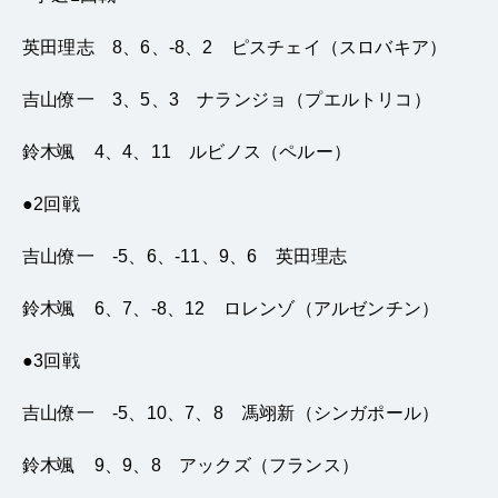
英田理志
8
、
6
、
-8
、
2
ピスチェイ（スロバキア）
吉山僚一
3
、
5
、
3
ナランジョ（プエルトリコ）
鈴木颯
4
、
4
、
11
ルビノス（ペルー）
●
2
回戦
吉山僚一
-5
、
6
、
-11
、
9
、
6
英田理志
鈴木颯
6
、
7
、
-8
、
12
ロレンゾ（アルゼンチン）
●3
回戦
吉山僚一
-5
、
10
、
7
、
8
馮翊新（シンガポール）
鈴木颯
9
、
9
、
8
アックズ（フランス）