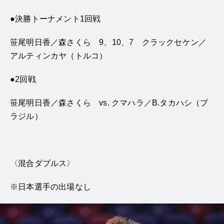
●
決勝トーナメント
1
回戦
笹尾明日香／森さくら
9
、
10
、
7
クラックセケン／
アルティンカヤ（トルコ）
●2
回戦
笹尾明日香／森さくら
vs.
クマハラ／
B.
タカハシ（ブ
ラジル）
〈混合
ダブルス〉
※日本選手の出場なし