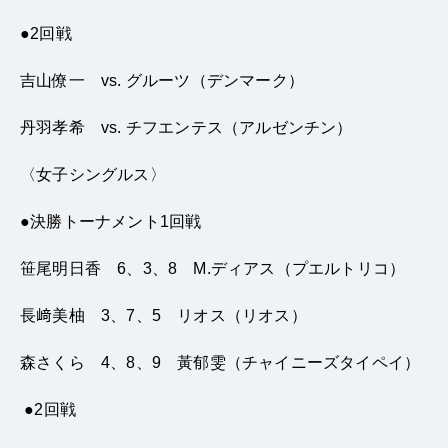
●2
回戦
吉山僚一
vs.
グルーツ（デンマーク）
丹羽孝希
vs.
チフエンテス（アルゼンチン）
〈
女子シングルス〉
●
決勝トーナメント
1
回戦
笹尾明日香
6
、
3
、
8
M.
ディアス（プエルトリコ）
長﨑美柚
3
、
7
、
5
リオス（リオス）
森さくら
4
、
8
、
9
黃郁雯（チャイニーズタイペイ）
●2
回戦