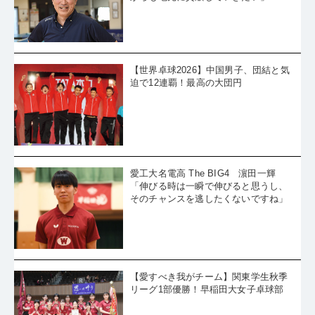
【世界卓球2026】中国男子、団結と気
迫で12連覇！最高の大団円
愛工大名電高 The BIG4 濵田一輝
「伸びる時は一瞬で伸びると思うし、
そのチャンスを逃したくないですね」
【愛すべき我がチーム】関東学生秋季
リーグ1部優勝！早稲田大女子卓球部