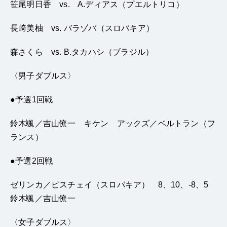
笹尾明日香
vs.
A.
ディアス（プエルトリコ）
長﨑美柚
vs.
バラゾバ（スロバキア）
森さくら
vs. B.
タカハシ（ブラジル）
〈
男子ダブルス〉
●
予選
1
回戦
鈴木
颯／吉山僚一 キケン アックズ／ベルトラン（フ
ランス）
●
予選
2
回戦
ゼリンカ／ピスチェイ（スロバキア）
8
、
10
、
-8
、
5
鈴木
颯／吉山僚一
〈
女子ダブルス〉