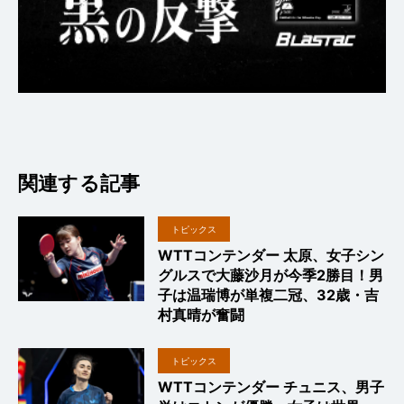
関連する記事
トピックス
WTTコンテンダー 太原、女子シン
グルスで大藤沙月が今季2勝目！男
子は温瑞博が単複二冠、32歳・吉
村真晴が奮闘
トピックス
WTTコンテンダー チュニス、男子