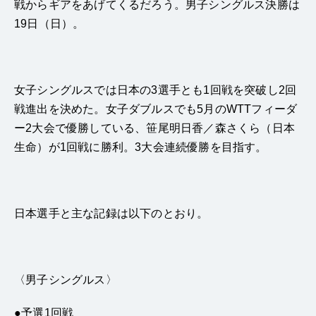
戦からギアをあげてくるだろう。男子シングルス決勝は
19
日（日）。
女子シングルスでは日本の
3
選手とも
1
回戦を突破し
2
回
戦進出を決めた。女子ダブルスでも
5
月の
WTT
フィーダ
ー
2
大会で優勝している、笹尾明日香／森さくら（日本
生命）が
1
回戦に勝利。
3
大会連続優勝を目指す。
日本選手と主な記録は以下のとおり。
〈
男子シングルス〉
●
予選
1
回戦