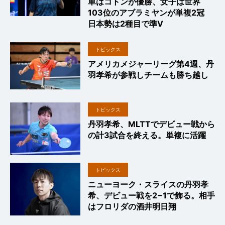
単はコトンが優勝、女子は世界
103位のアブラミヤンが単複2冠
日本勢は2種目で準V
トピックス
アメリカメジャーリーグ第4週、丹
羽孝希が参戦しチームも勝ち越し
トピックス
丹羽孝希、MLTTでデビュー戦から
の計3試合を終える。単複に活躍
トピックス
ニューヨーク・スライスの丹羽孝
希、デビュー戦を2−1で飾る。相手
はフロリダの酒井明日翔