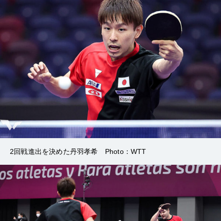
2回戦進出を決めた丹羽孝希 Photo：WTT