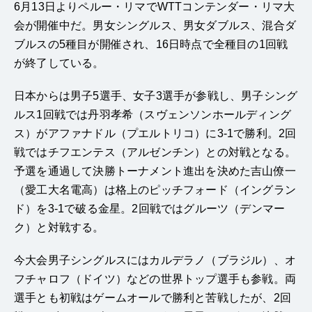
6
月
13
日
よりペルー・リマで
WTT
コンテンダー・リマ大
会が開催中だ。男女シングルス、男女ダブルス、混合ダ
ブルスの
5
種目が開催され、
16
日時点で全種目の
1
回戦
が終了している。
日本からは男子
5
選手、女子
3
選手が参戦
し、男子シング
ルス
1
回戦では
丹羽孝希（スヴェンソンホールディング
ス）がアファナドル（プエルトリコ）に
3-1
で勝利。
2
回
戦ではチフエンテス（アルゼンチン）との対戦となる。
予選を通過して決勝トーナメント進出を決めた吉山僚一
（愛工大名電高）は格上のピッチフォード（イングラン
ド）
を
3-1
で破る金星
。
2
回戦ではグルーツ（デンマー
ク）と対戦する。
今大会男子シングルスにはカルデラノ（ブラジル）、オ
フチャロフ（ドイツ）などの世界トップ選手も参戦。両
選手とも初戦はゲームオールで勝利と苦戦したが、
2
回