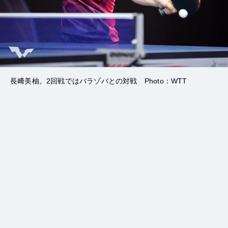
長﨑美柚。2回戦ではバラゾバとの対戦 Photo：WTT