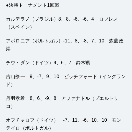
●
決勝トーナメント
1
回戦
カルデラノ（ブラジル）
8
、
8
、
-6
、
-6
、
4
ロブレス
（スペイン）
アポロニア（ポルトガル）
-11
、
8
、
-8
、
7
、
10
森薗政
崇
チウ・ダン（ドイツ）
4
、
6
、
7
鈴木颯
吉山僚一
9
、
-7
、
9
、
10
ピッチフォード（イングラン
ド）
丹羽孝希
8
、
6
、
-9
、
8
アファナドル（プエルトリ
コ）
オフチャロフ（ドイツ）
-7
、
11
、
-6
、
10
、
10
モン
テイロ（ポルトガル）