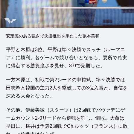
安定感のある強さで決勝進出を果たした張本美和
平野と木原は3位。平野は準々決勝でスッチ（ルーマニ
ア）に勝利。各ゲームで競り合いとなるも、要所で確実
に得点する勝負強さを見せ、3-0で完勝した。
一方木原は、初戦で第2シードの申裕斌、準々決勝では
田志希と韓国の主力2人を撃破しての3位入賞と、自信を
深める大会となった。
その他、伊藤美誠（スターツ）は2回戦でパヴァデにゲ
ームカウント2-0リードから逆転を許し、惜敗。大藤は
早田に、横井は予選2回戦でCh.ルッツ（フランス）に敗