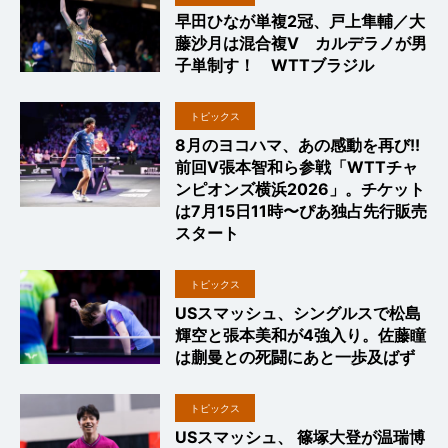
早田ひなが単複2冠、戸上隼輔／大
藤沙月は混合複V カルデラノが男
子単制す！ WTTブラジル
トピックス
8月のヨコハマ、あの感動を再び!!
前回V張本智和ら参戦「WTTチャ
ンピオンズ横浜2026」。チケット
は7月15日11時〜ぴあ独占先行販売
スタート
トピックス
USスマッシュ、シングルスで松島
輝空と張本美和が4強入り。佐藤瞳
は蒯曼との死闘にあと一歩及ばず
トピックス
USスマッシュ、 篠塚大登が温瑞博