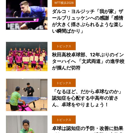
WTT横浜2026
ダルコ・ヨルジッチ「我が家」ザ
ールブリュッケンへの感謝「感情
が大きく揺さぶられるような楽し
い瞬間ばかり」
トピックス
秋田高校卓球部、12年ぶりのイン
ターハイへ 「文武両道」の進学校
が掴んだ切符
トピックス
「なるほど、だから卓球なのか」
認知症を心配する中高年の皆さ
ん、卓球をやりましょう！
トピックス
卓球は認知症の予防・改善に効果