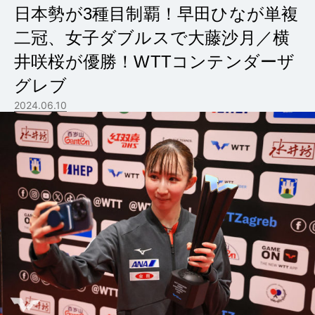
日本勢が3種目制覇！早田ひなが単複
二冠、女子ダブルスで大藤沙月／横
井咲桜が優勝！WTTコンテンダーザ
グレブ
2024.06.10