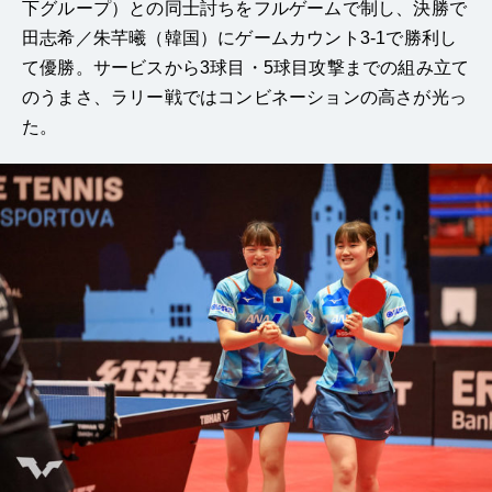
下グループ）との同士討ちをフルゲームで制し、決勝で
田志希／朱芊曦（韓国）にゲームカウント3-1で勝利し
て優勝。サービスから3球目・5球目攻撃までの組み立て
のうまさ、ラリー戦ではコンビネーションの高さが光っ
た。