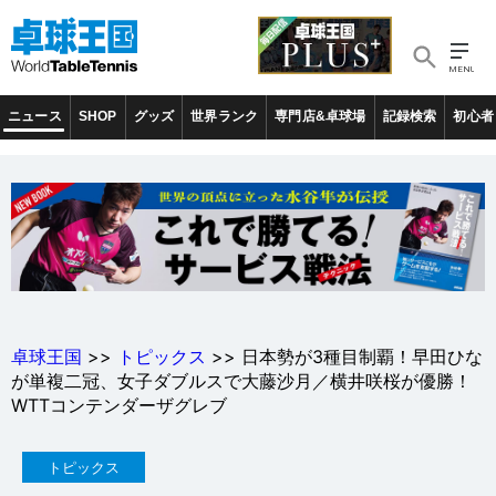
ニュース
SHOP
グッズ
世界ランク
専門店&卓球場
記録検索
初心者
卓球王国
>>
トピックス
>> 日本勢が3種目制覇！早田ひな
が単複二冠、女子ダブルスで大藤沙月／横井咲桜が優勝！
WTTコンテンダーザグレブ
トピックス