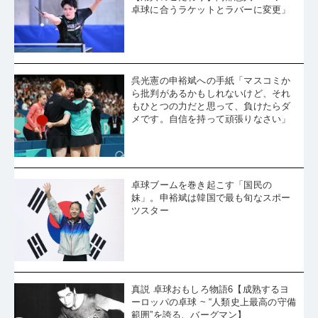
卓球に合うラケットとラバーに変更」
呉光憲の申裕斌への手紙「マスコミか
ら批判があるかもしれないけど、それ
もひとつの力だと思って、負けたらダ
メです。自信を持って頑張りなさい」
卓球ブームを巻き起こす「国民の
妹」。申裕斌は韓国で最も旬なスポー
ツスター
真説 卓球おもしろ物語6【成熟するヨ
ーロッパの卓球 ~ “人類史上最高の守備
範囲”を誇る、バーグマン】