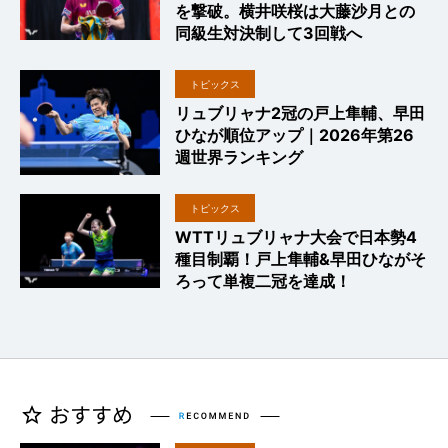
を撃破。横井咲桜は大藤沙月との
同級生対決制して3回戦へ
トピックス
リュブリャナ2冠の戸上隼輔、早田
ひなが順位アップ｜2026年第26
週世界ランキング
トピックス
WTTリュブリャナ大会で日本勢4
種目制覇！戸上隼輔&早田ひながそ
ろって単複二冠を達成！