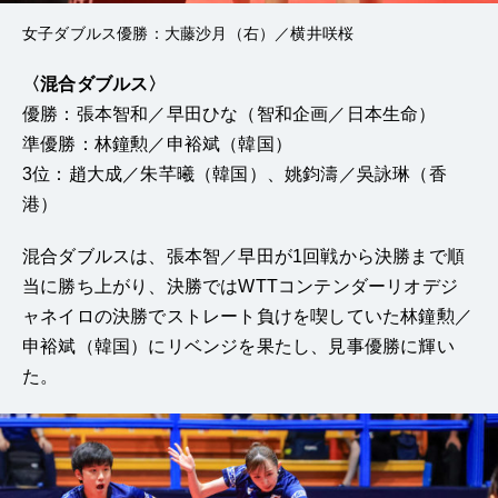
女子ダブルス優勝：大藤沙月（右）／横井咲桜
〈混合ダブルス〉
優勝：張本智和／早田ひな（智和企画／日本生命）
準優勝：林鐘勲／申裕斌（韓国）
3位：趙大成／朱芊曦（韓国）、姚鈞濤／吳詠琳（香
港）
混合ダブルスは、張本智／早田が1回戦から決勝まで順
当に勝ち上がり、決勝ではWTTコンテンダーリオデジ
ャネイロの決勝でストレート負けを喫していた林鐘勲／
申裕斌（韓国）にリベンジを果たし、見事優勝に輝い
た。