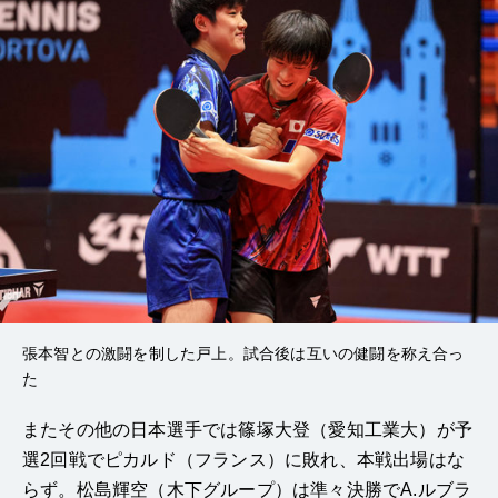
張本智との激闘を制した戸上。試合後は互いの健闘を称え合っ
た
またその他の日本選手では篠塚大登（愛知工業大）が予
選2回戦でピカルド（フランス）に敗れ、本戦出場はな
らず。松島輝空（木下グループ）は準々決勝でA.ルブラ