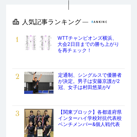
1
WTTチャンピオンズ横浜、
大会2日目までの勝ち上がり
を再チェック！
2
定通制、シングルスで優勝者
が決定。男子は安藤京護が2
冠、女子は村田悠菜がV
3
【関東ブロック】各都道府県
インターハイ学校対抗代表校
ベンチメンバー&個人戦代表