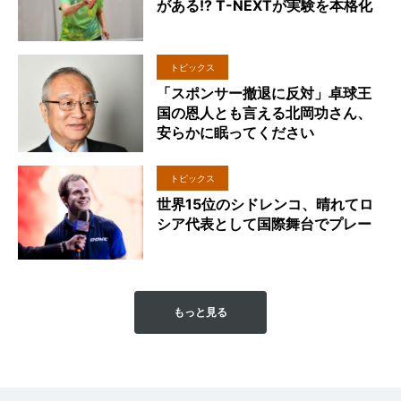
がある!? T-NEXTが実験を本格化
トピックス
「スポンサー撤退に反対」卓球王
国の恩人とも言える北岡功さん、
安らかに眠ってください
トピックス
世界15位のシドレンコ、晴れてロ
シア代表として国際舞台でプレー
もっと見る