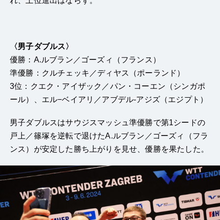
れ、上位進出はならず。
〈男子ダブルス〉
優勝：A.ルブラン／ゴーズィ（フランス）
準優勝：クルチェッキ／ディヤス（ポーランド）
3位：クエク・アイザック／パン・コーエン（シンガポ
ール）、エル−ベイアリ／アブデル-アジズ（エジプト）
男子ダブルスはサウジスマッシュ準優勝で第1シードの
戸上／篠塚を逆転で退けたA.ルブラン／ゴーズィ（フラ
ンス）が安定した勝ち上がりを見せ、優勝を果たした。