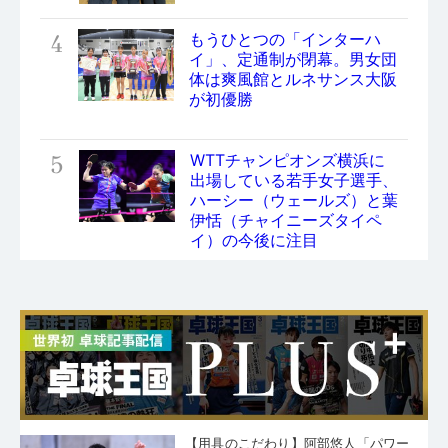
4
もうひとつの「インターハ
イ」、定通制が閉幕。男女団
体は爽風館とルネサンス大阪
が初優勝
5
WTTチャンピオンズ横浜に
出場している若手女子選手、
ハーシー（ウェールズ）と葉
伊恬（チャイニーズタイペ
イ）の今後に注目
【用具のこだわり】阿部悠人「パワー