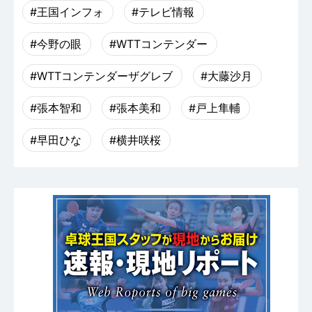
#王国インフォ
#テレビ情報
#今野の眼
#WTTコンテンダー
#WTTコンテンダーザグレブ
#大藤沙月
#張本智和
#張本美和
#戸上隼輔
#早田ひな
#横井咲桜