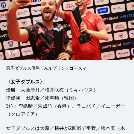
男子ダブルス優勝：A.ルブラン／ゴーズィ
〈女子ダブルス〉
優勝：大藤沙月／横井咲桜（ミキハウス）
準優勝：田志希／朱芊曦（韓国）
3位：李皓晴／朱成竹（香港）、ラコバチ／イエーガー
（クロアチア）
女子ダブルスは大藤／横井が2回戦で平野／張本美（木