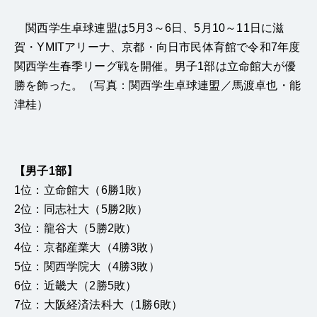
関西学生卓球連盟は5月
3
～6日、5月
10
～11日に滋
賀・YMITアリーナ、京都・向日市民体育館で令和7年度
関西学生春季リーグ戦を開催。男子1部は立命館大が優
勝を飾った。（写真：関西学生卓球連盟／馬渡卓也・能
津桂）
【男子1部】
1位：立命館大（6勝1敗）
2位：同志社大（5勝2敗）
3位：龍谷大（5勝2敗）
4位：京都産業大（4勝3敗）
5位：関西学院大（4勝3敗）
6位：近畿大（2勝5敗）
7位：大阪経済法科大（1勝6敗）