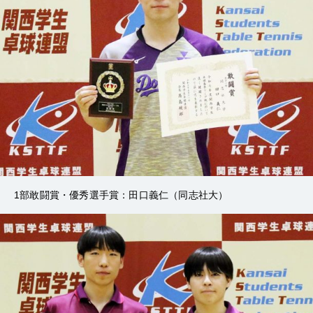
1部敢闘賞・優秀選手賞：田口義仁（同志社大）