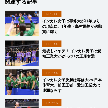
関連する記事
トピックス
インカレ女子は専修大が11年ぶり
の頂点に。1年生・島村果怜が殊勲
賞に輝く
トピックス
最後もハヤテ！ インカレ男子は愛
知工業大が2年ぶりの王座奪還
トピックス
インカレ女子決勝は専修大vs.日本
体育大。前回王者・愛知工業大は
連覇ならず
トピックス