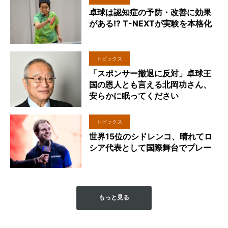
卓球は認知症の予防・改善に効果
がある!? T-NEXTが実験を本格化
トピックス
「スポンサー撤退に反対」卓球王
国の恩人とも言える北岡功さん、
安らかに眠ってください
トピックス
世界15位のシドレンコ、晴れてロ
シア代表として国際舞台でプレー
もっと見る