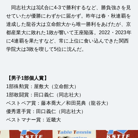
同志社大は3試合に4-3で勝利するなど、勝負強さを見
せていたが優勝にわずかに届かず。昨年は春・秋連覇を
達成した龍谷大は立命館大から唯一勝利をあげたが、京
都産業大に敗れた1敗が響いて王座陥落。2022・2023年
に4連覇を果たすなど、常に上位に食い込んできた関西
学院大は3敗を喫して5位に沈んだ。
【男子1部個人賞】
1部殊勲賞：屋敷大（立命館大）
1部敢闘賞：田口義仁（同志社大）
ベストペア賞：藤本喬大／和田晃典（龍谷大）
優秀選手賞：田口義仁（同志社大）
ベストマナー賞：近畿大