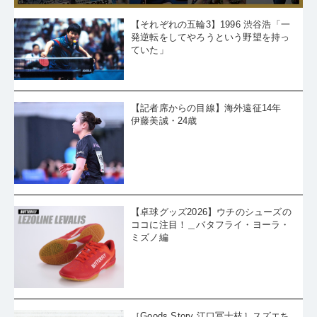
【それぞれの五輪3】1996 渋谷浩「一
発逆転をしてやろうという野望を持っ
ていた」
【記者席からの目線】海外遠征14年
伊藤美誠・24歳
【卓球グッズ2026】ウチのシューズの
ココに注目！＿バタフライ・ヨーラ・
ミズノ編
［Goods Story 江口冨士枝］スズエち