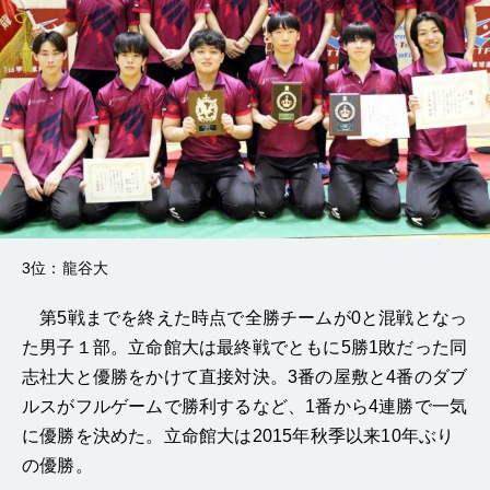
3位：龍谷大
第5戦までを終えた時点で全勝チームが0と混戦となっ
た男子１部。立命館大は最終戦でともに5勝1敗だった同
志社大と優勝をかけて直接対決。3番の屋敷と4番のダブ
ルスがフルゲームで勝利するなど、1番から4連勝で一気
に優勝を決めた。立命館大は2015年秋季以来10年ぶり
の優勝。