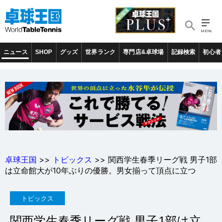
ニュース
SHOP
グッズ
世界ランク
専門店&卓球場
記録検索
初心者
卓球王国
>>
トピックス
>> 関西学生春季リーグ戦 男子1部
は立命館大が10年ぶりの優勝。男女揃って頂点に立つ
トピックス
関西学生春季リーグ戦 男子1部は立