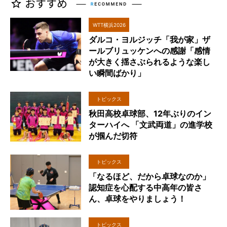
WTT横浜2026
ダルコ・ヨルジッチ「我が家」ザ
ールブリュッケンへの感謝「感情
が大きく揺さぶられるような楽し
い瞬間ばかり」
トピックス
秋田高校卓球部、12年ぶりのイン
ターハイへ 「文武両道」の進学校
が掴んだ切符
トピックス
「なるほど、だから卓球なのか」
認知症を心配する中高年の皆さ
ん、卓球をやりましょう！
トピックス