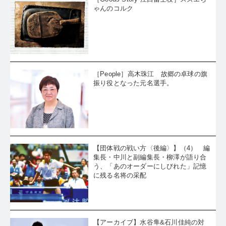
ゃんのコルク
［People］高木珠江 故郷の卓球の旗
振り役となった元名選手。
【団体戦の戦い方〈後編〉】（4） 編
集長・中川と副編集長・柳澤が語り合
う、「あのオーダーにしびれた」記憶
に残る名将の采配
【アーカイブ】水谷隼&石川佳純の対