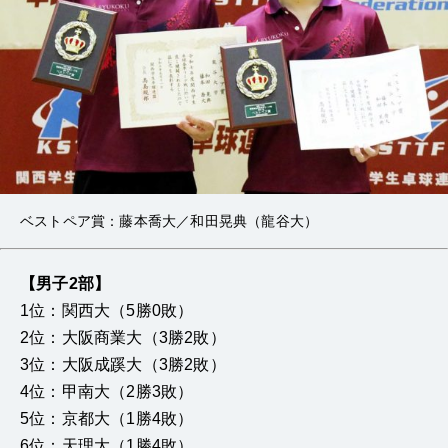
ベストペア賞：藤本喬大／和田晃典（龍谷大）
【男子2部】
1位：関西大（5勝0敗）
2位：大阪商業大（3勝2敗）
3位：大阪成蹊大（3勝2敗）
4位：甲南大（2勝3敗）
5位：京都大（1勝4敗）
6位：天理大（1勝4敗）