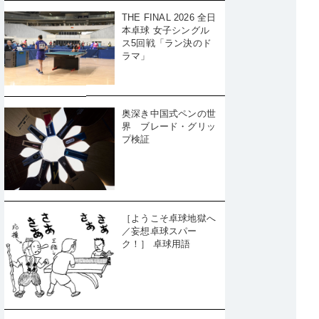
THE FINAL 2026 全日
本卓球 女子シングル
ス5回戦「ラン決のド
ラマ」
奥深き中国式ペンの世
界 ブレード・グリッ
プ検証
［ようこそ卓球地獄へ
／妄想卓球スパー
ク！］ 卓球用語