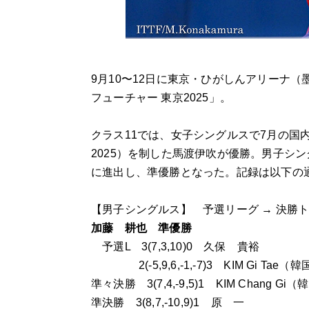
9月10〜12日に東京・ひがしんアリーナ（
フューチャー 東京2025」。
クラス11では、女子シングルスで7月の国
2025）を制した馬渡伊吹が優勝。男子シ
に進出し、準優勝となった。記録は以下の
【男子シングルス】 予選リーグ → 決勝
加藤 耕也 準優勝
予選L 3(7,3,10)0 久保 貴裕
2(-5,9,6,-1,-7)3 KIM Gi Tae（韓
準々決勝 3(7,4,-9,5)1 KIM Chang Gi
準決勝 3(8,7,-10,9)1 原 一