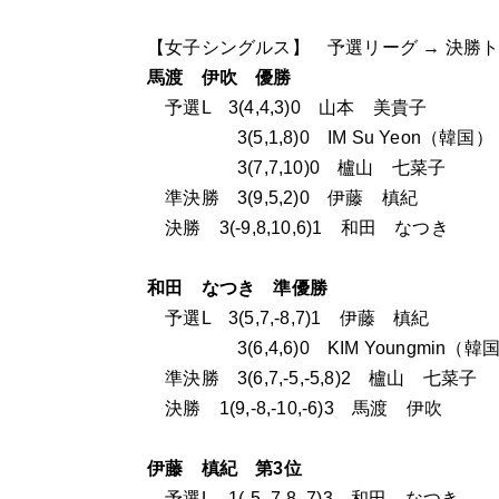
【女子シングルス】 予選リーグ → 決勝
馬渡 伊吹 優勝
予選L 3(4,4,3)0 山本 美貴子
3(5,1,8)0 IM Su Yeon（韓国）
3(7,7,10)0 櫨山 七菜子
準決勝 3(9,5,2)0 伊藤 槙紀
決勝 3(-9,8,10,6)1 和田 なつき
和田 なつき 準優勝
予選L 3(5,7,-8,7)1 伊藤 槙紀
3(6,4,6)0 KIM Youngmin（韓
準決勝 3(6,7,-5,-5,8)2 櫨山 七菜子
決勝 1(9,-8,-10,-6)3 馬渡 伊吹
伊藤 槙紀 第3位
予選L 1(-5,-7,8,-7)3 和田 なつき