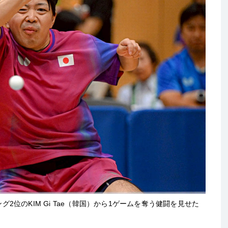
位のKIM Gi Tae（韓国）から1ゲームを奪う健闘を見せた