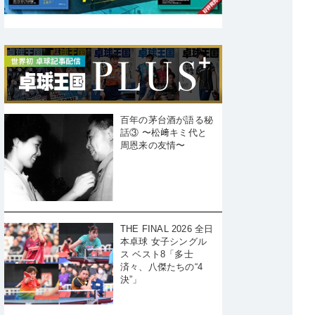
百年の茅台酒が語る秘
話③ 〜松﨑キミ代と
周恩来の友情〜
THE FINAL 2026 全日
本卓球 女子シングル
ス ベスト8「多士
済々、八傑たちの“4
決”」