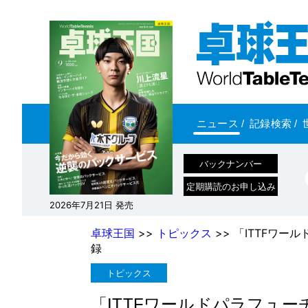
ニュース
/
記録検索
/
バックナンバー
定期購読のお申し込み
2026年7月21日 発売
卓球王国
>>
トピックス
>> 「ITTFワー
録
トピックス
「ITTFワールドパラフューチ