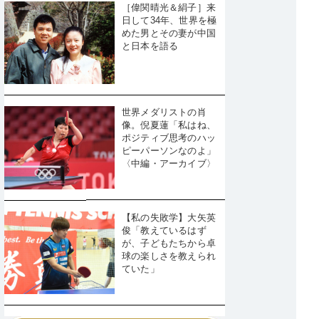
［偉関晴光＆絹子］来
日して34年、世界を極
めた男とその妻が中国
と日本を語る
世界メダリストの肖
像。倪夏蓮「私はね、
ポジティブ思考のハッ
ピーパーソンなのよ」
〈中編・アーカイブ〉
【私の失敗学】大矢英
俊「教えているはず
が、子どもたちから卓
球の楽しさを教えられ
ていた」