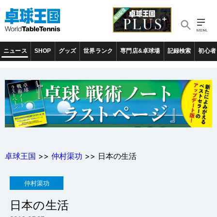
ニュース
SHOP
グッズ
世界ランク
専門店&卓球場
記録検索
初心者
卓球王国
>>
仲村渠功
>> 日本の生活
仲村渠功
日本の生活