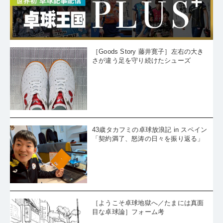
［Goods Story 藤井寛子］左右の大き
さが違う足を守り続けたシューズ
43歳タカフミの卓球放浪記 in スペイン
「契約満了、怒涛の日々を振り返る」
［ようこそ卓球地獄へ／たまには真面
目な卓球論］フォーム考