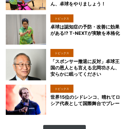
ん、卓球をやりましょう！
トピックス
卓球は認知症の予防・改善に効果
がある!? T-NEXTが実験を本格化
トピックス
「スポンサー撤退に反対」卓球王
国の恩人とも言える北岡功さん、
安らかに眠ってください
トピックス
世界15位のシドレンコ、晴れてロ
シア代表として国際舞台でプレー