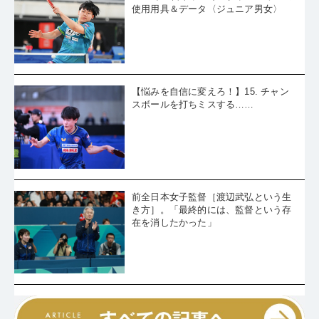
使用用具＆データ〈ジュニア男女〉
【悩みを自信に変えろ！】15. チャン
スボールを打ちミスする……
前全日本女子監督［渡辺武弘という生
き方］。「最終的には、監督という存
在を消したかった」