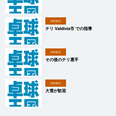
仲村渠功
チリ Valdivia市 での指導
仲村渠功
その後のチリ選手
仲村渠功
大雪が歓迎