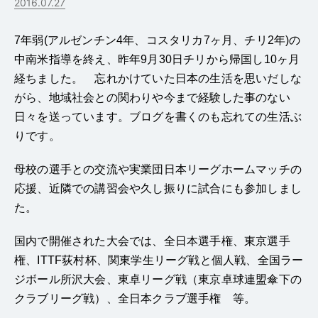
2016.07.27
7年弱(アルゼンチン4年、コスタリカ7ヶ月、チリ2年)の
中南米指導を終え、昨年9月30日チリから帰国し10ヶ月
経ちました。 忘れかけていた日本の生活を思いだしな
がら、地域社会との関わりや今まで経験した事のない
日々を送っています。ブログを書くのも忘れての生活ぶ
りです。
母校の選手との交流や実業団日本リーグホームマッチの
応援、近隣での講習会や久し振りに試合にも参加しまし
た。
国内で開催された大会では、全日本選手権、東京選手
権、ITTF荻村杯、関東学生リーグ戦と個人戦、全国ラー
ジボール所沢大会、東卓リーグ戦（東京卓球連盟傘下の
クラブリーグ戦）、全日本クラブ選手権 等。