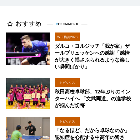
WTT横浜2026
ダルコ・ヨルジッチ「我が家」ザ
ールブリュッケンへの感謝「感情
が大きく揺さぶられるような楽し
い瞬間ばかり」
トピックス
秋田高校卓球部、12年ぶりのイン
ターハイへ 「文武両道」の進学校
が掴んだ切符
トピックス
「なるほど、だから卓球なのか」
認知症を心配する中高年の皆さ