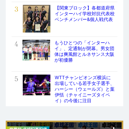
3
【関東ブロック】各都道府県
インターハイ学校対抗代表校
ベンチメンバー&個人戦代表
4
もうひとつの「インターハ
イ」、定通制が閉幕。男女団
体は爽風館とルネサンス大阪
が初優勝
5
WTTチャンピオンズ横浜に
出場している若手女子選手、
ハーシー（ウェールズ）と葉
伊恬（チャイニーズタイペ
イ）の今後に注目