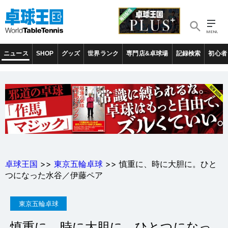
ニュース
SHOP
グッズ
世界ランク
専門店&卓球場
記録検索
初心者
卓球王国
>>
東京五輪卓球
>> 慎重に、時に大胆に。ひと
つになった水谷／伊藤ペア
東京五輪卓球
慎重に、時に大胆に。ひとつになっ