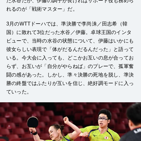
た水谷だが、伊藤の調子が良ければサポート役も務めら
れるのが「戦術マスター」だ。
3月のWTTドーハでは、準決勝で李尚洙／田志希（韓
国）に敗れて3位だった水谷／伊藤。卓球王国のインタ
ビューで、当時の水谷の状態について、伊藤はいかにも
彼女らしい表現で「体がだるんだるんだった」と語って
いる。今大会に入っても、どこかお互いの息が合ってお
らず、お互いが「自分がやらねば」のプレーで、孤軍奮
闘の感があった。しかし、準々決勝の死地を脱し、準決
勝の終盤ではふたりが互いを信じ、絶好調モードに入っ
ていった。