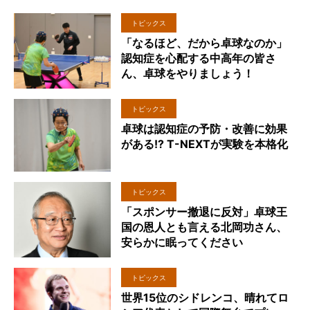
トピックス
「なるほど、だから卓球なのか」
認知症を心配する中高年の皆さ
ん、卓球をやりましょう！
トピックス
卓球は認知症の予防・改善に効果
がある!? T-NEXTが実験を本格化
トピックス
「スポンサー撤退に反対」卓球王
国の恩人とも言える北岡功さん、
安らかに眠ってください
トピックス
世界15位のシドレンコ、晴れてロ