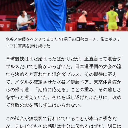
水谷／伊藤をベンチで支えたNT男子の田勢コーチ。常にポジテ
ィブに言葉を掛け続けた
卓球競技はまだ始まったばかりだが、正直言って混合ダ
ブルスだけでも胸がいっぱいだ。日本選手団の大会の流
れを決めると言われた混合ダブルス。その期待に応え
て、メダルを確定させた水谷／伊藤ペア。東京体育館か
らの帰り道、「期待に応える」ことの重み、その難しさ
をずっと考えていた。それを成し遂げたふたりに、改め
て尊敬の念を感じずにはいられない。
この試合が無観客で行われていることが本当に残念だ
が、テレビでもその感動は十分に伝わるはずだ。明日は