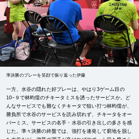
準決勝のプレーを笑顔で振り返った伊藤
一方、水谷の隠れた好プレーは、やはり3ゲーム目の
10−９で林昀儒のチキータミスを誘ったサービスか。ど
んなサービスでも難なくチキータで狙い打つ林昀儒が、
勝負所で水谷のサービスを読み切れず、チキータをオー
バーミス。サービスの名手・水谷の引き出しの多さを感
じた。準々決勝の終盤では、強打を連発して窮地を脱し