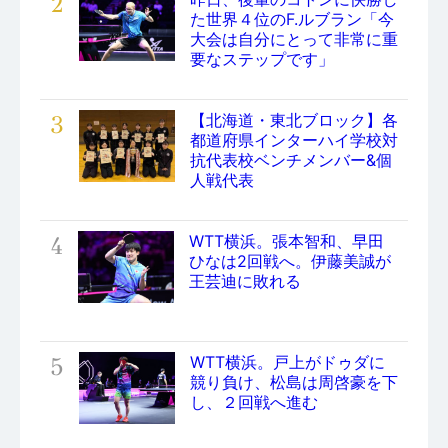
2
た世界４位のF.ルブラン「今
大会は自分にとって非常に重
要なステップです」
3
【北海道・東北ブロック】各
都道府県インターハイ学校対
抗代表校ベンチメンバー&個
人戦代表
4
WTT横浜。張本智和、早田
ひなは2回戦へ。伊藤美誠が
王芸迪に敗れる
5
WTT横浜。戸上がドゥダに
競り負け、松島は周啓豪を下
し、２回戦へ進む