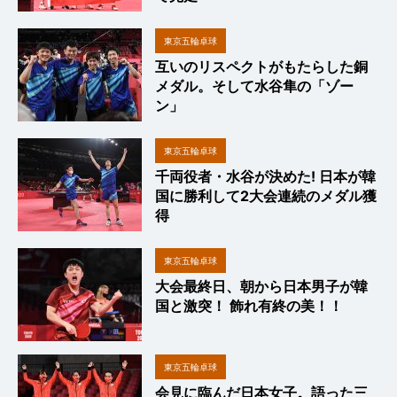
東京五輪卓球
互いのリスペクトがもたらした銅
メダル。そして水谷隼の「ゾー
ン」
東京五輪卓球
千両役者・水谷が決めた! 日本が韓
国に勝利して2大会連続のメダル獲
得
東京五輪卓球
大会最終日、朝から日本男子が韓
国と激突！ 飾れ有終の美！！
東京五輪卓球
会見に臨んだ日本女子。語った三