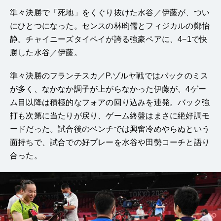
準々決勝で「死地」をくぐり抜けた水谷／伊藤が、つい
にひとつになった。センスの林昀儒とフィジカルの鄭怡
静。チャイニーズタイペイが誇る強豪ペアに、4−1で快
勝した水谷／伊藤。
準々決勝のフランチスカ／P.ゾルヤ戦ではバックのミス
が多く、なかなか調子が上がらなかった伊藤が、4ゲー
ム目以降は積極的なフォアの回り込みを連発。バック強
打も次第に当たりが戻り、ゲーム終盤はまさに絶好調モ
ードだった。試合後のベンチでは興奮冷めやらぬという
面持ちで、試合での好プレーを水谷や田勢コーチと語り
合った。