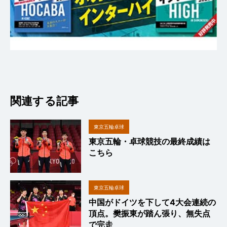
関連する記事
東京五輪卓球
東京五輪・卓球競技の最終成績は
こちら
東京五輪卓球
中国がドイツを下して4大会連続の
頂点。樊振東が踏ん張り、無失点
で完走