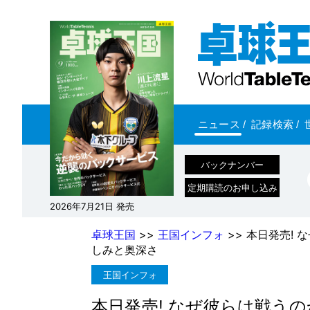
ニュース
/
記録検索
/
バックナンバー
定期購読のお申し込み
2026年7月21日 発売
卓球王国
>>
王国インフォ
>> 本日発売!
しみと奥深さ
王国インフォ
本日発売! なぜ彼らは戦う