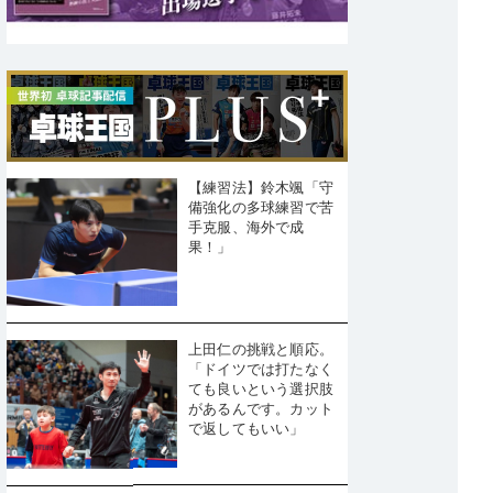
【練習法】鈴木颯「守
備強化の多球練習で苦
手克服、海外で成
果！」
上田仁の挑戦と順応。
「ドイツでは打たなく
ても良いという選択肢
があるんです。カット
で返してもいい」