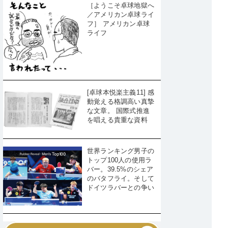
［ようこそ卓球地獄へ
／アメリカン卓球ライ
フ］ アメリカン卓球
ライフ
[卓球本悦楽主義11] 感
動覚える格調高い真摯
な文章。 国際式推進
を唱える貴重な資料
世界ランキング男子の
トップ100人の使用ラ
バー。39.5%のシェア
のバタフライ。そして
ドイツラバーとの争い