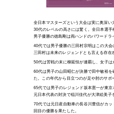
全日本マスターズという大会は実に奥深い
30代のレベルの高さには驚く。全日本選
男子優勝の徳島剛は両ハンドのパワードラ
40代では男子優勝の三田村宗明はこの大会
三田村は未来のレジェンドとも言える存在
50代は苦戦の末に柳延恒が連覇し、女子は
60代は男子の山田昭仁が決勝で田中敏裕
た。この年代から目立つのが足や肘のサポ
65代では男子のレジェンド坂本憲一が東京
元日本代表の対決で稲川佳代が大津絵美子
70代では元日産自動車の長谷川豊信がカッ
回目の優勝を果たした。