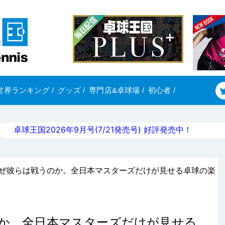
世界ランキング
/
グッズ
/
専門店&卓球場
/
初心者
/
卓球王国2026年9月号(7/21発売号) 好評発売中！
 なぜ彼らは戦うのか。全日本マスターズだけが見せる卓球の楽
のか。全日本マスターズだけが見せる