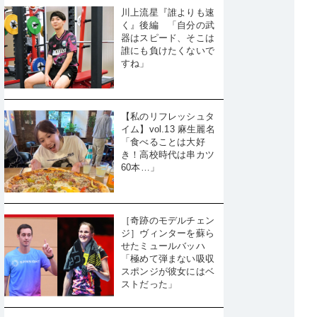
川上流星『誰よりも速
く』後編 「自分の武
器はスピード、そこは
誰にも負けたくないで
すね」
【私のリフレッシュタ
イム】vol.13 麻生麗名
「食べることは大好
き！高校時代は串カツ
60本…」
［奇跡のモデルチェン
ジ］ヴィンターを蘇ら
せたミュールバッハ
「極めて弾まない吸収
スポンジが彼女にはベ
ストだった」