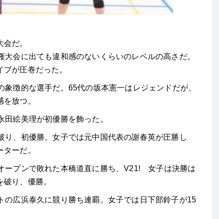
大会だ。
手権大会に出ても違和感のないくらいのレベルの高さだ。
イブが圧巻だった。
の象徴的な選手だ。65代の坂本憲一はレジェンドだが、
感を放つ。
永田絵美理が初優勝を飾った。
を破り、初優勝。女子では元中国代表の謝春英が圧勝し
ーターだ。
オープンで敗れた本橋道直に勝ち、V21! 女子は決勝は
を破り、優勝。
トの広浜泰久に競り勝ち連覇。女子では日下部鈴子が15