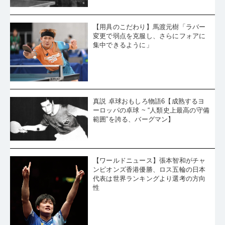
【用具のこだわり】馬渡元樹「ラバー
変更で弱点を克服し、さらにフォアに
集中できるように」
真説 卓球おもしろ物語6【成熟するヨ
ーロッパの卓球 ~ “人類史上最高の守備
範囲”を誇る、バーグマン】
【ワールドニュース】張本智和がチャ
ンピオンズ香港優勝、ロス五輪の日本
代表は世界ランキングより選考の方向
性