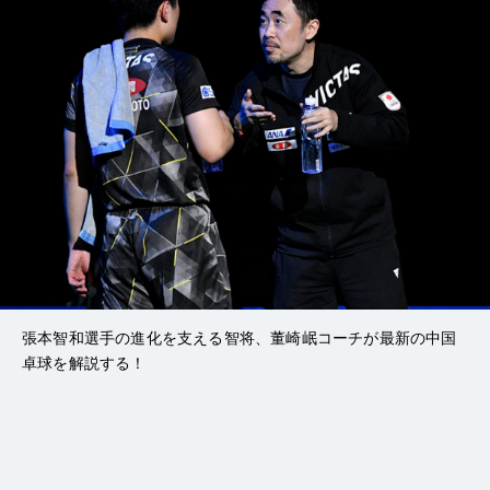
張本智和選手の進化を支える智将、董崎岷コーチが最新の中国
卓球を解説する！