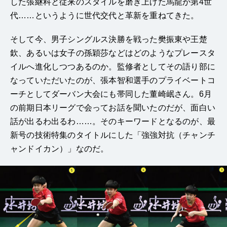
した張継科と従来のスタイルを磨き上げた馬龍が第4世
代……というように世代交代と革新を重ねてきた。
そして今、男子シングルス決勝を戦った樊振東や王楚
欽、あるいは女子の孫穎莎などはどのようなプレースタ
イルへ進化しつつあるのか。監修者としてその語り部に
なっていただいたのが、張本智和選手のプライベートコ
ーチとしてダーバン大会にも帯同した董崎岷さん。6月
の前期日本リーグで会ってお話を聞いたのだが、面白い
話が出るわ出るわ……。そのキーワードとなるのが、最
新号の技術特集のタイトルにした「強強対抗（チャンチ
ャンドイカン）」なのだ。