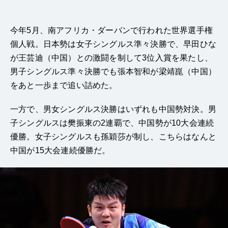
今年5月、南アフリカ・ダーバンで行われた世界選手権
個人戦。日本勢は女子シングルス準々決勝で、早田ひな
が王芸迪（中国）との激闘を制して3位入賞を果たし、
男子シングルス準々決勝でも張本智和が梁靖崑（中国）
をあと一歩まで追い詰めた。
一方で、男女シングルス決勝はいずれも中国勢対決。男
子シングルスは樊振東の2連覇で、中国勢が10大会連続
優勝。女子シングルスも孫穎莎が制し、こちらはなんと
中国が15大会連続優勝だ。