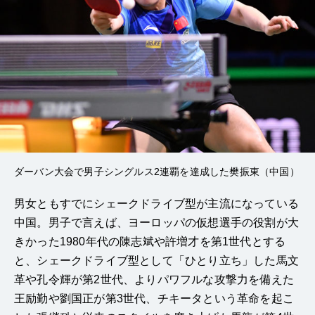
ダーバン大会で男子シングルス2連覇を達成した樊振東（中国）
男女ともすでにシェークドライブ型が主流になっている
中国。男子で言えば、ヨーロッパの仮想選手の役割が大
きかった1980年代の陳志斌や許増才を第1世代とする
と、シェークドライブ型として「ひとり立ち」した馬文
革や孔令輝が第2世代、よりパワフルな攻撃力を備えた
王励勤や劉国正が第3世代、チキータという革命を起こ