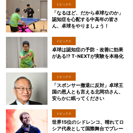
トピックス
「なるほど、だから卓球なのか」
認知症を心配する中高年の皆さ
ん、卓球をやりましょう！
トピックス
卓球は認知症の予防・改善に効果
がある!? T-NEXTが実験を本格化
トピックス
「スポンサー撤退に反対」卓球王
国の恩人とも言える北岡功さん、
安らかに眠ってください
トピックス
世界15位のシドレンコ、晴れてロ
シア代表として国際舞台でプレー