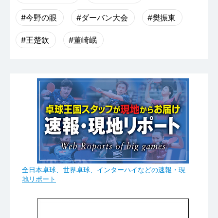
#今野の眼
#ダーバン大会
#樊振東
#王楚欽
#董崎岷
全日本卓球、世界卓球、インターハイなどの速報・現
地リポート