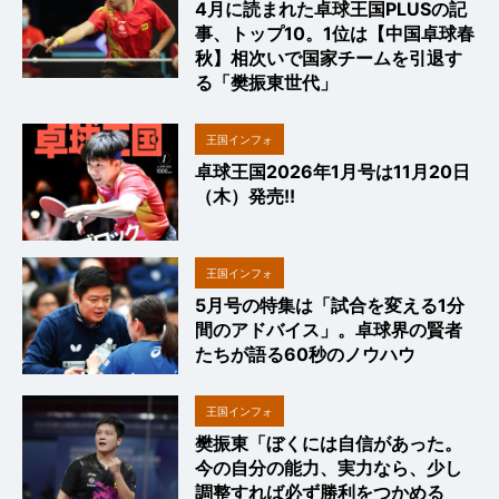
4月に読まれた卓球王国PLUSの記
事、トップ10。1位は【中国卓球春
秋】相次いで国家チームを引退す
る「樊振東世代」
王国インフォ
卓球王国2026年1月号は11月20日
（木）発売!!
王国インフォ
5月号の特集は「試合を変える1分
間のアドバイス」。卓球界の賢者
たちが語る60秒のノウハウ
王国インフォ
樊振東「ぼくには自信があった。
今の自分の能力、実力なら、少し
調整すれば必ず勝利をつかめる