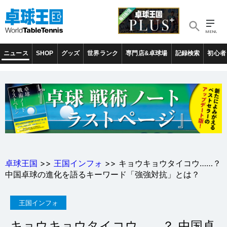
ニュース
SHOP
グッズ
世界ランク
専門店&卓球場
記録検索
初心者
卓球王国
>>
王国インフォ
>> キョウキョウタイコウ……？
中国卓球の進化を語るキーワード「強強対抗」とは？
王国インフォ
キョウキョウタイコウ……？ 中国卓