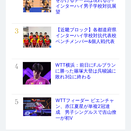
をかけるチームは現れるか?
インターハイ男子学校対抗展
望
3
【近畿ブロック】各都道府県
インターハイ学校対抗代表校
ベンチメンバー&個人戦代表
4
WTT横浜：前日にF.ルブラン
に勝った篠塚大登は呉晙誠に
敗れ3位に終わる
5
WTTフィーダー ビエンチャ
ン、赤江夏星が単複2冠達
成 男子シングルスで吉山僚
一が初V