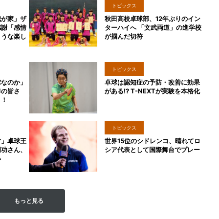
トピックス
我が家」ザ
秋田高校卓球部、12年ぶりのイン
感謝「感情
ターハイへ 「文武両道」の進学校
ような楽し
が掴んだ切符
トピックス
球なのか」
卓球は認知症の予防・改善に効果
年の皆さ
がある!? T-NEXTが実験を本格化
う！
トピックス
対」卓球王
世界15位のシドレンコ、晴れてロ
岡功さん、
シア代表として国際舞台でプレー
い
もっと見る