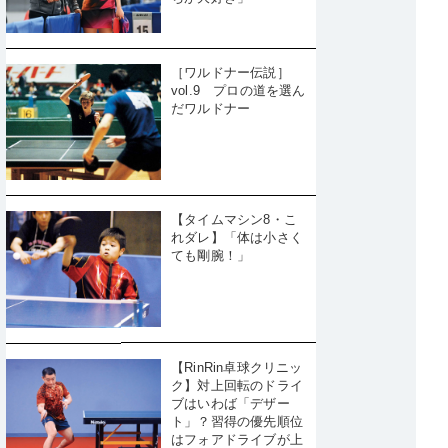
［ワルドナー伝説］
vol.9 プロの道を選ん
だワルドナー
【タイムマシン8・こ
れダレ】「体は小さく
ても剛腕！」
【RinRin卓球クリニッ
ク】対上回転のドライ
ブはいわば「デザー
ト」？習得の優先順位
はフォアドライブが上