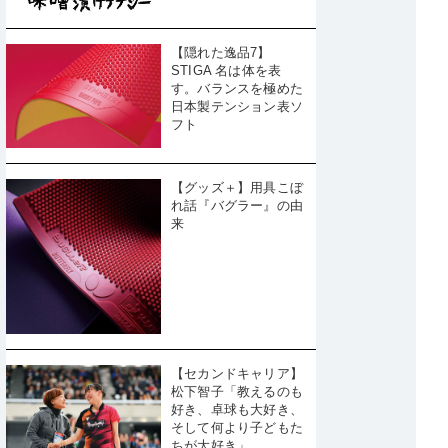
【隠れた逸品7】
STIGA 名は体を表
す。バランスを極めた
日本製テンション表ソ
フト
【グッズ＋】用具こぼ
れ話『バグラー』の由
来
【セカンドキャリア】
松下智子「教えるのも
好き、卓球も大好き、
そして何より子どもた
ちが大好き」