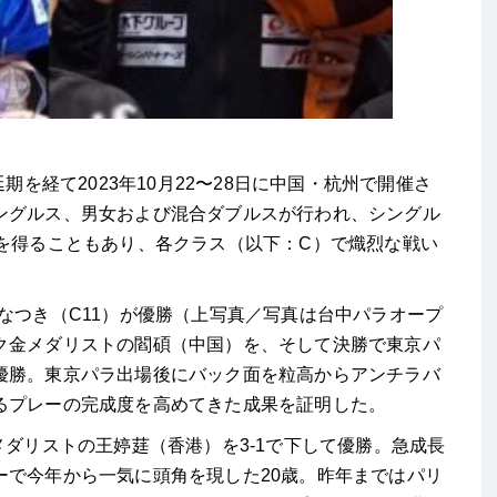
期を経て2023年10月22〜28日に中国・杭州で開催さ
ングルス、男女および混合ダブルスが行われ、シングル
権を得ることもあり、各クラス（以下：C）で熾烈な戦い
なつき（C11）が優勝（上写真／写真は台中パラオープ
ク金メダリストの閻碩（中国）を、そして決勝で東京パ
優勝。東京パラ出場後にバック面を粒高からアンチラバ
るプレーの完成度を高めてきた成果を証明した。
メダリストの王婷莛（香港）を3-1で下して優勝。急成長
ーで今年から一気に頭角を現した20歳。昨年まではパリ