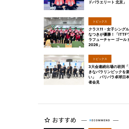
ドパラエリート 北京」
トピックス
クラス11・女子シング
なつきが優勝！「ITTF
ラフューチャー ゴール
2026」
トピックス
3大会連続出場の岩渕「
きなパラリンピックを
い」 パリパラ卓球日
者会見