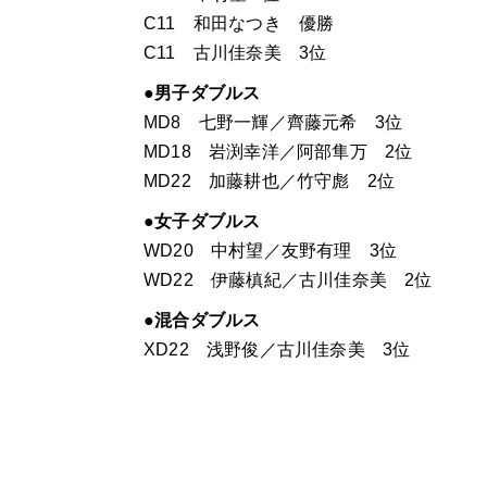
C11 和田なつき 優勝
C11 古川佳奈美 3位
●男子ダブルス
MD8 七野一輝／齊藤元希 3位
MD18 岩渕幸洋／阿部隼万 2位
MD22 加藤耕也／竹守彪 2位
●女子ダブルス
WD20 中村望／友野有理 3位
WD22 伊藤槙紀／古川佳奈美 2位
●混合ダブルス
XD22 浅野俊／古川佳奈美 3位