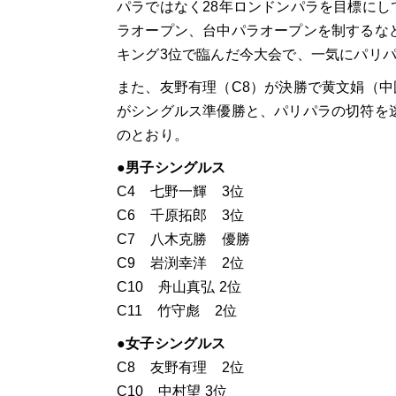
パラではなく28年ロンドンパラを目標にし
ラオープン、台中パラオープンを制するな
キング3位で臨んだ今大会で、一気にパリ
また、友野有理（C8）が決勝で黄文娟（中国
がシングルス準優勝と、パリパラの切符を
のとおり。
●男子シングルス
C4 七野一輝 3位
C6 千原拓郎 3位
C7 八木克勝 優勝
C9 岩渕幸洋 2位
C10 舟山真弘 2位
C11 竹守彪 2位
●女子シングルス
C8 友野有理 2位
C10 中村望 3位