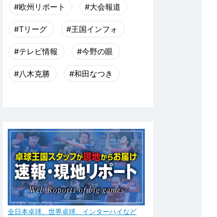
#欧州リポート
#大会報道
#Tリーグ
#王国インフォ
#テレビ情報
#今野の眼
#八木克勝
#和田なつき
全日本卓球、世界卓球、インターハイなど