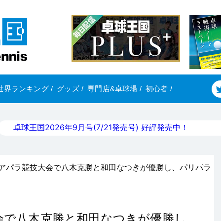
世界ランキング
/
グッズ
/
専門店&卓球場
/
初心者
/
卓球王国2026年9月号(7/21発売号) 好評発売中！
アジアパラ競技大会で八木克勝と和田なつきが優勝し、パリパラ
大会で八木克勝と和田なつきが優勝し、