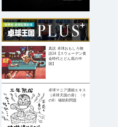
真説 卓球おもしろ物
語24【スウェーデン黄
金時代とどん底の中
国】
卓球マニア濃縮エキス
［卓球天国の扉］〈そ
の8〉補助剤問題