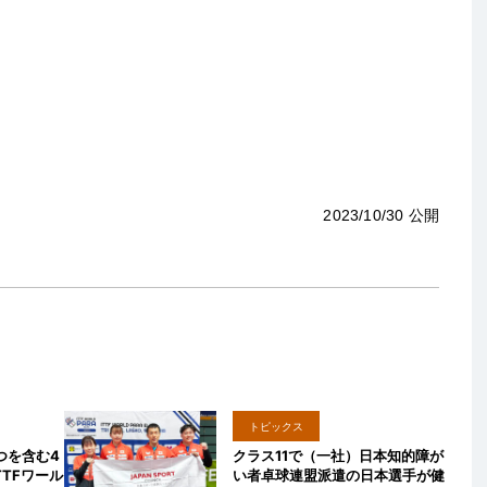
2023/10/30 公開
トピックス
つを含む4
クラス11で（一社）日本知的障が
TFワール
い者卓球連盟派遣の日本選手が健