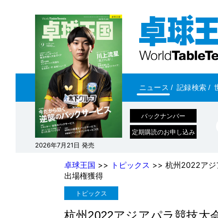
ニュース
/
記録検索
/
バックナンバー
定期購読のお申し込み
2026年7月21日 発売
卓球王国
>>
トピックス
>> 杭州2022
出場権獲得
トピックス
杭州2022アジアパラ競技