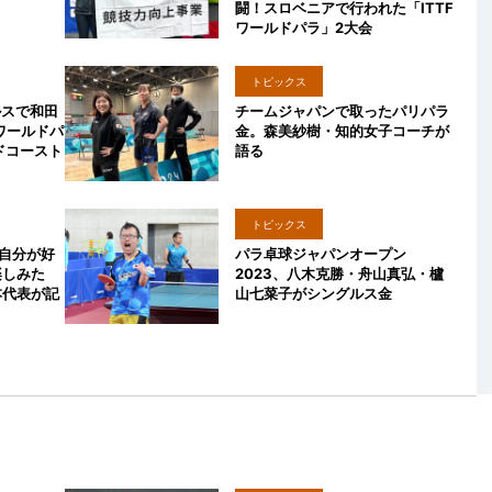
闘！スロベニアで行われた「ITTF
ワールドパラ」2大会
トピックス
ルスで和田
チームジャパンで取ったパリパラ
ワールドパ
金。森美紗樹・知的女子コーチが
ドコースト
語る
トピックス
自分が好
パラ卓球ジャパンオープン
楽しみた
2023、八木克勝・舟山真弘・櫨
本代表が記
山七菜子がシングルス金