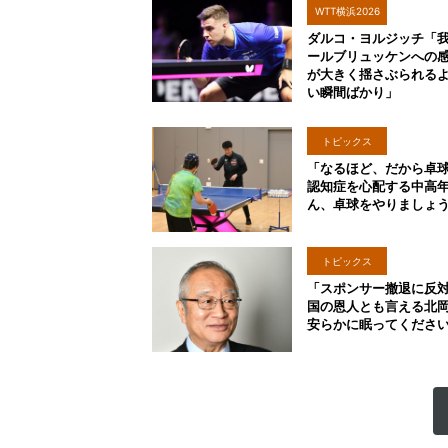
WTT横浜2026
ダルコ・ヨルジッチ「
ールブリュッケンへの
が大きく揺さぶられる
い瞬間ばかり」
トピックス
「なるほど、だから卓
認知症を心配する中高
ん、卓球をやりましょ
トピックス
「スポンサー撤退に反
国の恩人とも言える北
安らかに眠ってくださ