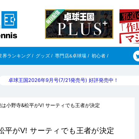
世界ランキング
/
グッズ
/
専門店&卓球場
/
初心者
/
卓球王国2026年9月号(7/21発売号) 好評発売中！
般は小野寺&松平がV! サーティでも王者が決定
松平がV! サーティでも王者が決定