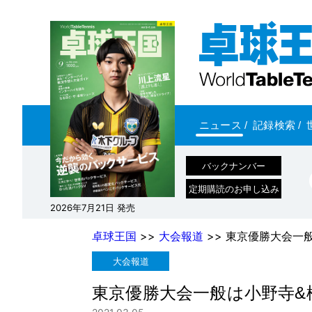
ニュース
/
記録検索
/
バックナンバー
定期購読のお申し込み
2026年7月21日 発売
卓球王国
>>
大会報道
>> 東京優勝大会一
大会報道
東京優勝大会一般は小野寺&