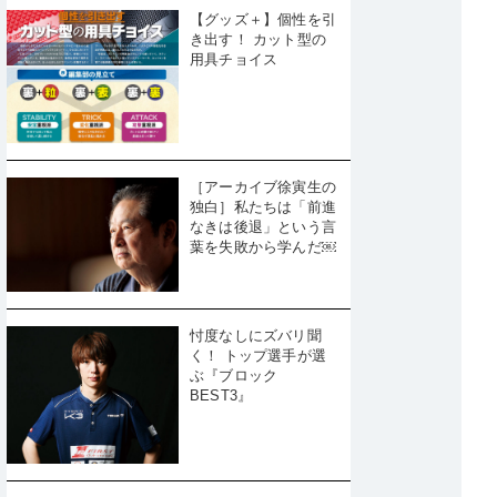
【グッズ＋】個性を引
き出す！ カット型の
用具チョイス
［アーカイブ徐寅生の
独白］私たちは「前進
なきは後退」という言
葉を失敗から学んだ￼
忖度なしにズバリ聞
く！ トップ選手が選
ぶ『ブロック
BEST3』