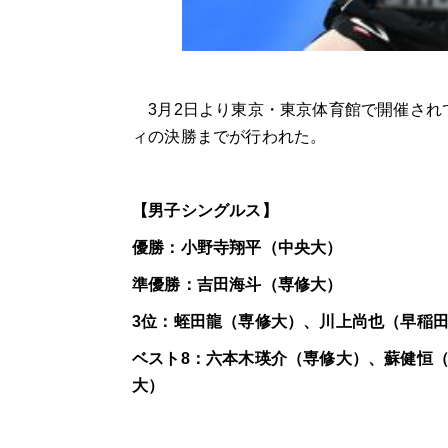
3月2日より東京・東京体育館で開催され
ィの決勝までが行われた。
【男子シングルス】
優勝：小野寺翔平（中央大）
準優勝：吉田海斗（専修大）
3位：蛭田龍（専修大）、川上尚也（早稲
ベスト8：六本木瑛介（専修大）、蘇健恒
大）