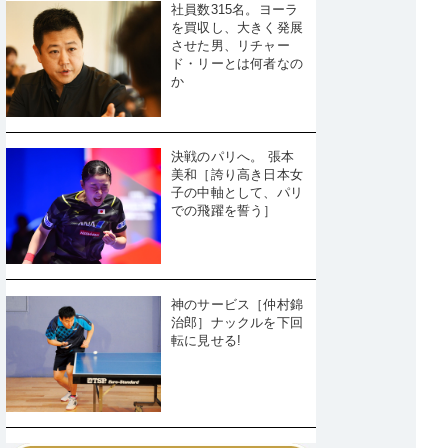
社員数315名。ヨーラ
を買収し、大きく発展
させた男、リチャー
ド・リーとは何者なの
か
決戦のパリへ。 張本
美和［誇り高き日本女
子の中軸として、パリ
での飛躍を誓う］
神のサービス［仲村錦
治郎］ナックルを下回
転に見せる!