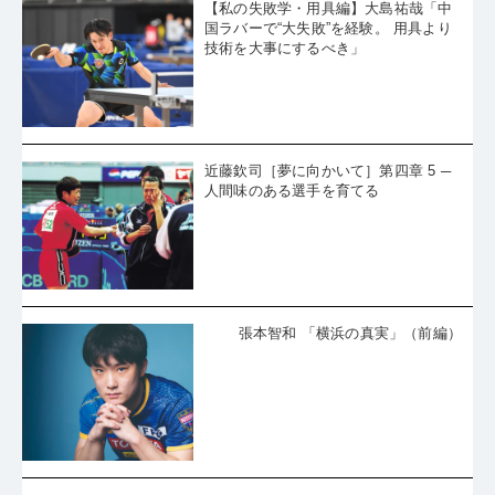
【私の失敗学・用具編】大島祐哉「中
国ラバーで“大失敗”を経験。 用具より
技術を大事にするべき」
近藤欽司［夢に向かいて］第四章 5 ─
人間味のある選手を育てる
張本智和 「横浜の真実」（前編）