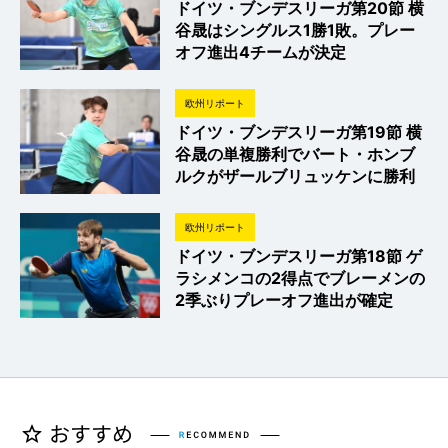
ドイツ・ブンデスリーガ第20節 横
谷晟はシングルス1勝1敗。プレー
オフ進出4チームが決定
欧州リポート
ドイツ・ブンデスリーガ第19節 横
谷晟の単複勝利でバート・ホンブ
ルクがザールブリュッケンに勝利
欧州リポート
ドイツ・ブンデスリーガ第18節 ゲ
ラシメンコの2得点でブレーメンの
2季ぶりプレーオフ進出が確定