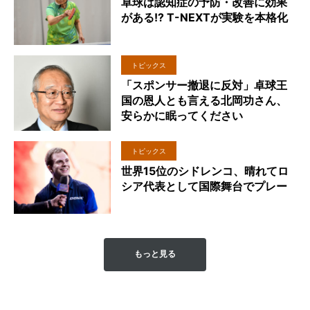
卓球は認知症の予防・改善に効果
がある!? T-NEXTが実験を本格化
トピックス
「スポンサー撤退に反対」卓球王
国の恩人とも言える北岡功さん、
安らかに眠ってください
トピックス
世界15位のシドレンコ、晴れてロ
シア代表として国際舞台でプレー
もっと見る