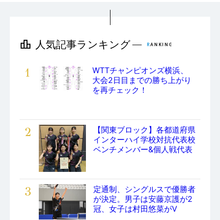
1
WTTチャンピオンズ横浜、
大会2日目までの勝ち上がり
を再チェック！
2
【関東ブロック】各都道府県
インターハイ学校対抗代表校
ベンチメンバー&個人戦代表
3
定通制、シングルスで優勝者
が決定。男子は安藤京護が2
冠、女子は村田悠菜がV