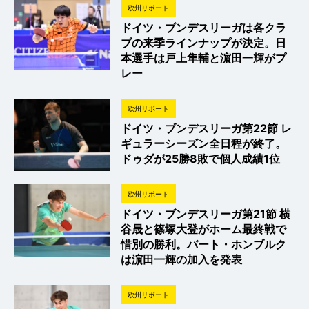
欧州リポート
ドイツ・ブンデスリーガは各クラ
ブの来季ラインナップが決定。日
本選手は戸上隼輔と濵田一輝がプ
レー
欧州リポート
ドイツ・ブンデスリーガ第22節 レ
ギュラーシーズン全日程が終了。
ドゥダが25勝8敗で個人成績1位
欧州リポート
ドイツ・ブンデスリーガ第21節 横
谷晟と篠塚大登がホーム最終戦で
惜別の勝利。バート・ホンブルク
は濵田一輝の加入を発表
欧州リポート