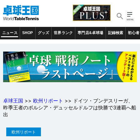
ニュース
SHOP
グッズ
世界ランク
専門店&卓球場
記録検索
初心者
卓球王国
>>
欧州リポート
>> ドイツ・ブンデスリーガ、
昨季王者のボルシア・デュッセルドルフは快勝で3連覇へ船
出
欧州リポート